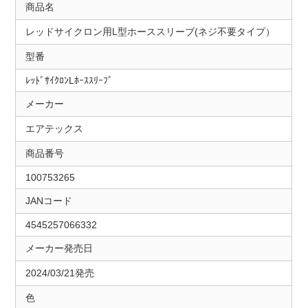
商品名
レッドサイクロン用L型ホーススリーブ(ネジ不要タイプ）
型番
ﾚｯﾄﾞｻｲｸﾛﾝLﾎｰｽｽﾘｰﾌﾞ
メーカー
エアテックス
商品番号
100753265
JANコード
4545257066332
メーカー発売日
2024/03/21発売
色