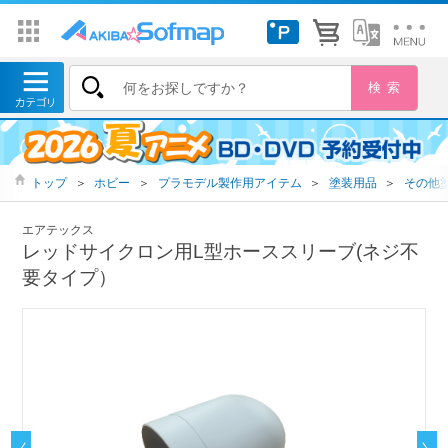
トップ
＞
ホビー
＞
プラモデル製作用アイテム
＞
塗装用品
＞
その他
エアテックス
レッドサイクロン用L型ホーススリーブ(ネジ不
要タイプ）