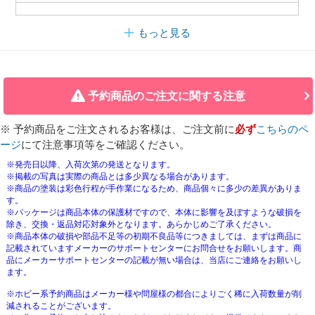
もっと見る
予約商品のご注文に関する注意
※ 予約商品をご注文されるお客様は、ご注文前に
必ず
こちらのペ
ージ
にて注意事項等をご確認ください。
※発売日以降、入荷次第の発送となります。
※掲載の写真は実際の商品とは多少異なる場合があります。
※商品の塗装は彩色行程が手作業になるため、商品個々に多少の差異がありま
す。
※パッケージは商品本体の保護材ですので、本体に影響を及ぼすような破損を
除き、交換・返品対応対象外となります。あらかじめご了承ください。
※商品本体の破損や部品不足等の初期不良品等につきましては、まずは商品に
記載されていますメーカーのサポートセンターにお問合せをお願いします。商
品にメーカーサポートセンターの記載が無い場合は、当店にご連絡をお願いし
ます。
※ホビー系予約商品はメーカー様や問屋様の都合によりごく稀に入荷数量が削
減されることがございます。