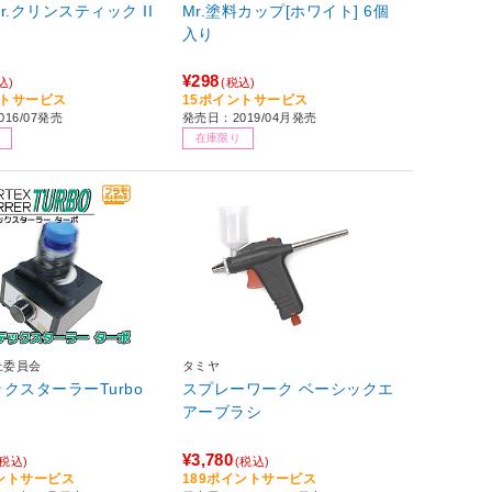
Mr.クリンスティック II
Mr.塗料カップ[ホワイト] 6個
入り
¥298
込)
(税込)
ントサービス
15ポイントサービス
16/07発売
発売日：2019/04月発売
在庫限り
上委員会
タミヤ
クスターラーTurbo
スプレーワーク ベーシックエ
アーブラシ
¥3,780
(税込)
(税込)
イントサービス
189ポイントサービス