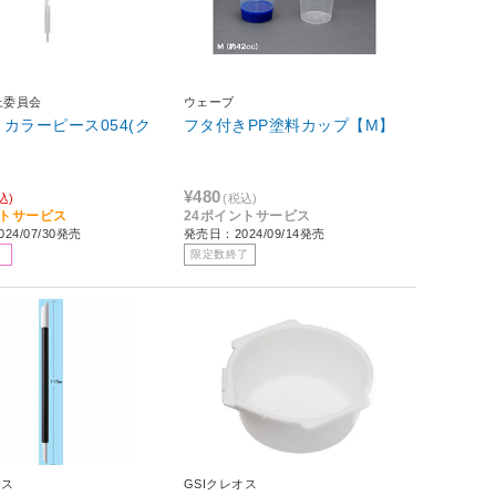
上委員会
ウェーブ
カラーピース054(ク
フタ付きPP塗料カップ【M】
¥480
込)
(税込)
ントサービス
24ポイントサービス
24/07/30発売
発売日：2024/09/14発売
限定数終了
オス
GSIクレオス