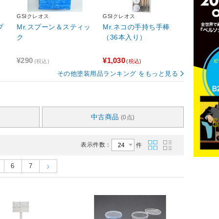
GSIクレオス
GSIクレオス
プ
Mr.スプーン＆スティッ
Mr.ネコの手持ち手棒
ク
（36本入り）
¥290
¥1,030
(税込)
(税込)
その他塗装用品ランキング をもっと見る
中古商品
(0点)
表示件数：
件
6
7