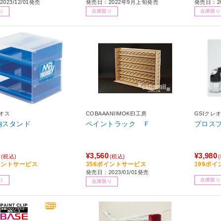
023/12/01発売
発売日：2022年9月上旬発売
発売日：2
り
在庫限り
在庫限り
レオス
COBAAANIIMOKEI工房
GSIクレ
収納スタンド
ペイントラック Ｆ
プロス
¥3,560
¥3,980
(税込)
(税込)
イントサービス
356ポイントサービス
199ポ
発売日：2023/01/01発売
り
在庫限り
在庫限り