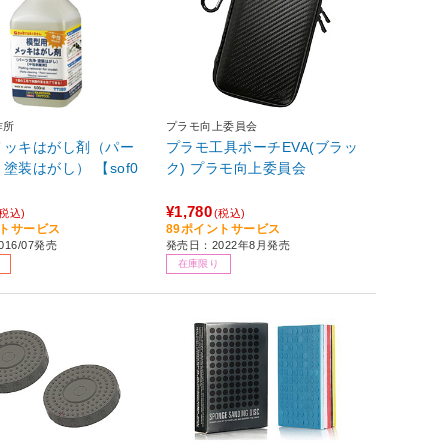
作所
プラモ向上委員会
メッキはがし剤（パー
プラモ工具ポーチEVA(ブラッ
塗装はがし） 【sof0
ク) プラモ向上委員会
¥1,780
(税込)
(税込)
ントサービス
89ポイントサービス
16/07発売
発売日：2022年8月発売
在庫限り