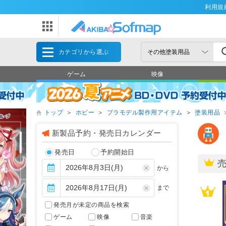
利用規
カテゴリから選ぶ
ゲーム
映像
トップ
＞
ホビー
＞
プラモデル製作用アイテム
＞
塗装用品
新製品予約・発売日カレンダー
発売日
予約開始日
から
まで
発売月が未定の商品を検索
ゲーム
映像
音楽