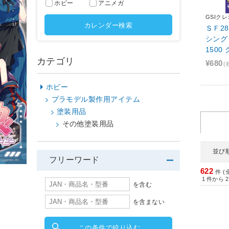
ホビー
アニメガ
GSIク
カレンダー検索
ＳＦ2
シング
1500
カテゴリ
¥680
(
ホビー
プラモデル製作用アイテム
塗装用品
その他塗装用品
並び
フリーワード
622
件 (
1
件から
2
を含む
を含まない
この条件で絞り込む