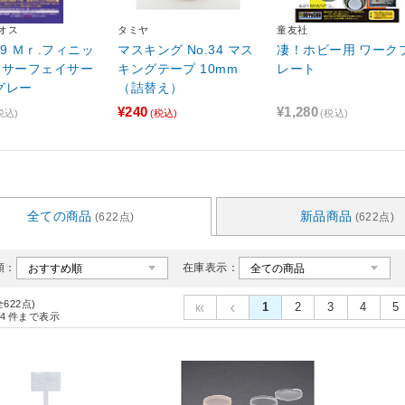
レオス
タミヤ
童友社
89 Ｍｒ.フィニッ
マスキング No.34 マス
凄！ホビー用 ワーク
 サーフェイサー
キングテープ 10mm
レート
 グレー
（詰替え）
¥240
¥1,280
税込)
(税込)
(税込)
全ての商品
新品商品
(622点)
(622点)
順：
在庫表示：
全622点)
1
2
3
4
5
4
件まで表示