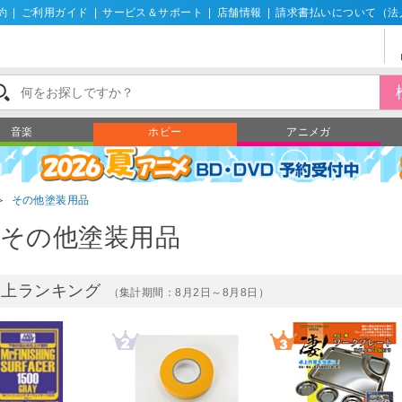
約
|
ご利用ガイド
|
サービス＆サポート
|
店舗情報
|
請求書払いについて（法
音楽
ホビー
アニメガ
＞
その他塗装用品
その他塗装用品
売上ランキング
（集計期間：8月2日～8月8日）