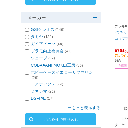
メーカー
プラモ向
GSIクレオス
(149)
パキッ
タミヤ
(131)
ュアホ
ガイアノーツ
(48)
¥704
プラモ向上委員会
(41)
(
71ポイ
ウェーブ
(39)
発売日：2
COBAAANIIMOKEI工房
(30)
在庫限
ホビーベースイエローサブマリン
(29)
エアテックス
(24)
ミネシマ
(21)
DSPIAE
(17)
もっと表示する
この条件で絞り込む
タミヤ