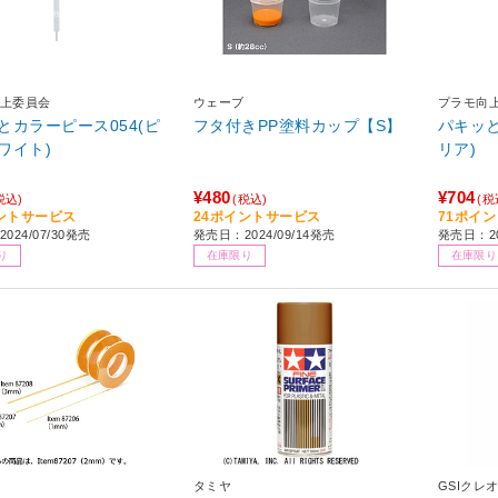
上委員会
ウェーブ
プラモ向
とカラーピース054(ピ
フタ付きPP塗料カップ【S】
パキッと
ワイト)
リア)
¥480
¥704
税込)
(税込)
(税
ントサービス
24ポイントサービス
71ポイ
024/07/30発売
発売日：2024/09/14発売
発売日：20
り
在庫限り
在庫限り
タミヤ
GSIクレ