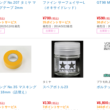
グ No.207 タミヤ マ
ファイン サーフェイサーL
GT98 
グテープ 2mm
（オキサイドレッド）
¥700
¥590
税込)
(税込)
(税
ントサービス
35ポイントサービス
30ポイ
023/12/01発売
発売日：2014/3/22発売
発売日：20
り
在庫限り
在庫限り
タミヤ
プラモ向
グ No.35 マスキング
スペアボトル23
ボルテッ
 18mm（詰替え）
¥130
¥6,800
税込)
(税込)
ントサービス
7ポイントサービス
340ポ