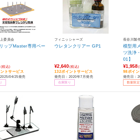
上委員会
フィニッシャーズ
長谷川製
リップMaster専用ベー
ウレタンクリアー GP1
模型用
ツ洗浄・
01】
¥2,640
¥1,958
(税込)
(税込)
イントサービス
132ポイントサービス
98ポイ
025/04/25発売
発売日：2020年7月発売
発売日：20
り
在庫限り
数量限定