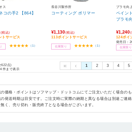
レオス
長谷川製作所
プラモ向
 ネコの手2 【864】
コーティング ポリマー
ペイントベ
プラモ
¥1,130
¥1,240
(税込)
(税込)
ントサービス
113ポイントサービス
124ポ
発売日：2
（1）
（1）
り
在庫限り
在庫限り
全622点)
1
2
3
4
5
4
件まで表示
記の価格・ポイントはソフマップ・ドットコムにてご注文いただく場合のも
記の発送時期は目安です。ご注文時に実際の納期と異なる場合は別途ご連絡
告無く、売り切れ・販売終了となる場合がございます。