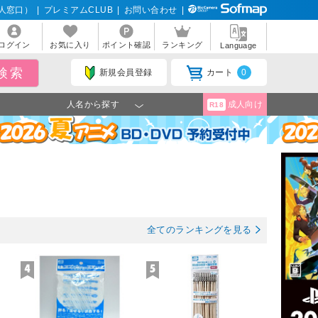
人窓口）
|
プレミアムCLUB
|
お問い合わせ
|
ログイン
お気に入り
ポイント確認
ランキング
Language
新規会員登録
カート
0
人名から探す
成人向け
R18
全てのランキングを見る