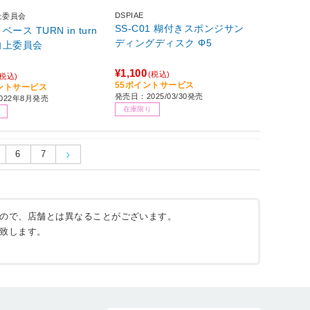
DSPIAE
上委員会
SS-C01 糊付きスポンジサン
ース TURN in turn
ディングディスク Φ5
向上委員会
¥1,100
(税込)
(税込)
55ポイントサービス
イントサービス
発売日：2025/03/30発売
022年8月発売
在庫限り
6
7
ので、店舗とは異なることがございます。
致します。