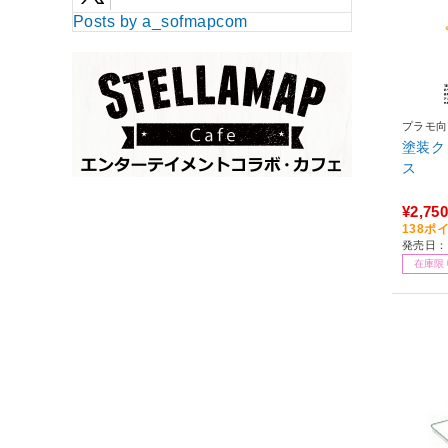
Posts by a_sofmapcom
プラモ向
塗装ク
ス
¥2,750
138ポ
発売日：2
在庫限