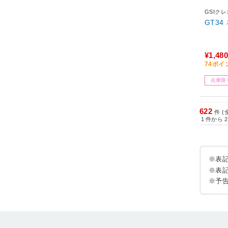
GSIク
GT34
¥1,480
74ポイ
在庫限
622
件 (
1
件から
2
※表
※表
※予