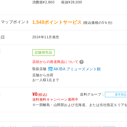
消費税¥2,800
税抜¥28,000
フマップポイント
1,540ポイントサービス
(税込価格の5％分)
売日
2024年11月発売
庫
店舗併売品
店頭からの発送商品について
取扱店舗
AKIBA アミューズメント館
店舗から出荷
お一人様1点まで
料
¥0
送料グループ：
(税込)
通常商品
送料無料キャンペーン適用中
※一部離島・山間部および北海道、または当社指定エリア