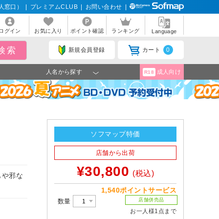
人窓口）
|
プレミアムCLUB
|
お問い合わせ
|
ログイン
お気に入り
ポイント確認
ランキング
Language
新規会員登録
カート
0
人名から探す
成人向け
R18
ソフマップ特価
店舗から出荷
¥30,800
(税込)
もや邪な
1,540ポイントサービス
店舗併売品
数量
お一人様1点まで