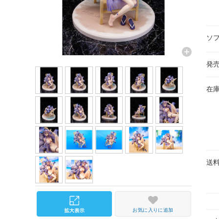
ソ
発
在
送
お気に入りに追加