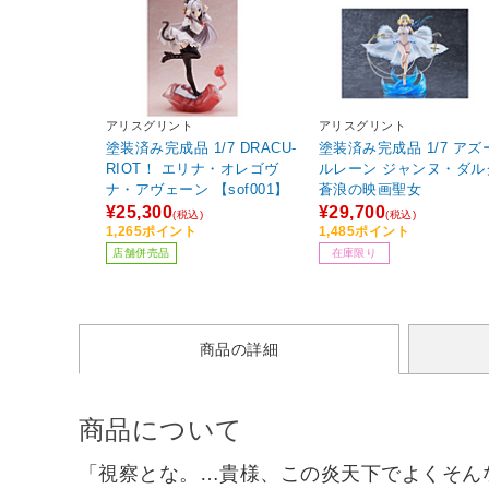
アリスグリント
アリスグリント
塗装済み完成品 1/7 DRACU-
塗装済み完成品 1/7 アズ
RIOT！ エリナ・オレゴヴ
ルレーン ジャンヌ・ダル
ナ・アヴェーン 【sof001】
蒼浪の映画聖女
¥25,300
¥29,700
(税込)
(税込)
1,265ポイント
1,485ポイント
店舗併売品
在庫限り
商品の詳細
商品について
「視察とな。…貴様、この炎天下でよくそん