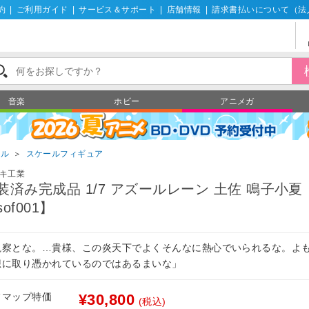
約
|
ご利用ガイド
|
サービス＆サポート
|
店舗情報
|
請求書払いについて（法
音楽
ホビー
アニメガ
ール
＞
スケールフィギュア
キ工業
装済み完成品 1/7 アズールレーン 土佐 鳴子小夏
of001】
視察とな。…貴様、この炎天下でよくそんなに熱心でいられるな。よ
想に取り憑かれているのではあるまいな」
フマップ特価
¥30,800
(税込)