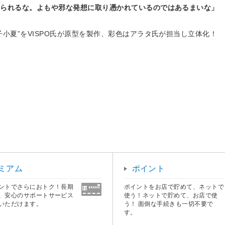
いられるな。よもや邪な発想に取り憑かれているのではあるまいな」
小夏”をVISPO氏が原型を製作、彩色はアラタ氏が担当し立体化！
ミアム
ポイント
ントでさらにおトク！長期
ポイントをお店で貯めて、ネットで
、安心のサポートサービス
使う！ネットで貯めて、お店で使
いただけます。
う！ 面倒な手続きも一切不要で
す。