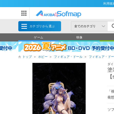
利用規
カテゴリから選ぶ
ゲーム
映像
トップ
＞
ホビー
＞
フィギュア・ドール
＞
フィギュア・ド
ダイ
塗
【s
「
発
ソ