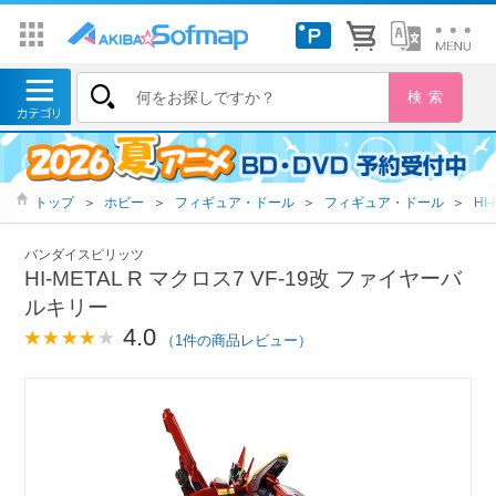
トップ
＞
ホビー
＞
フィギュア・ドール
＞
フィギュア・ドール
＞
HI-
バンダイスピリッツ
HI-METAL R マクロス7 VF-19改 ファイヤーバ
ルキリー
4.0
（1件の商品レビュー）