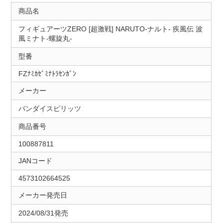
商品名
フィギュアーツZERO [超激戦] NARUTO-ナルト- 疾風伝 波
風ミナト-螺旋丸-
型番
FZﾅﾐｶｾﾞﾐﾅﾄﾗｾﾝｶﾞﾝ
メーカー
バンダイスピリッツ
商品番号
100887811
JANコード
4573102664525
メーカー発売日
2024/08/31発売