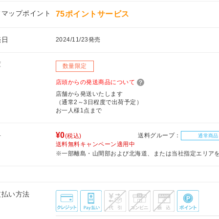
フマップポイント
75ポイントサービス
売日
2024/11/23発売
庫
数量限定
店頭からの発送商品について
店舗から発送いたします
（通常2～3日程度で出荷予定）
お一人様1点まで
料
¥0
送料グループ：
(税込)
通常商品
送料無料キャンペーン適用中
※一部離島・山間部および北海道、または当社指定エリア
支払い方法