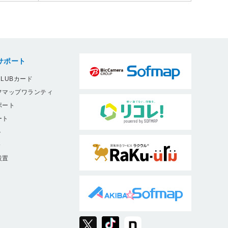
サポート
LUBカード
フマップワランティ
ポート
ート
ト
9
設置