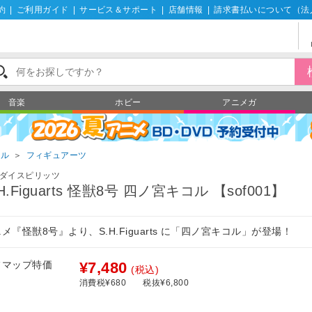
約
|
ご利用ガイド
|
サービス＆サポート
|
店舗情報
|
請求書払いについて（法
音楽
ホビー
アニメガ
ール
＞
フィギュアーツ
ダイスピリッツ
.H.Figuarts 怪獣8号 四ノ宮キコル 【sof001】
メ『怪獣8号』より、S.H.Figuarts に「四ノ宮キコル」が登場！
フマップ特価
¥7,480
(税込)
消費税¥680
税抜¥6,800