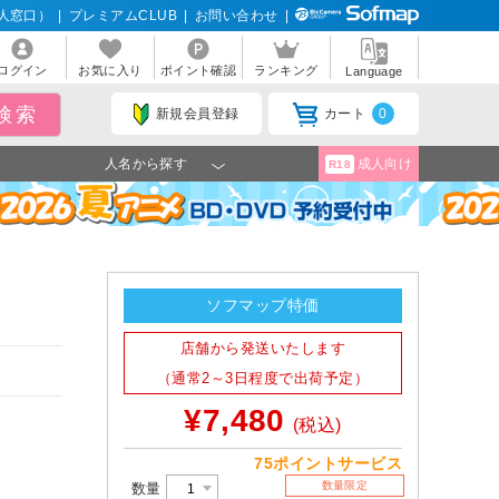
人窓口）
|
プレミアムCLUB
|
お問い合わせ
|
ログイン
お気に入り
ポイント確認
ランキング
Language
新規会員登録
カート
0
人名から探す
成人向け
R18
ソフマップ特価
店舗から発送いたします
（通常2～3日程度で出荷予定）
¥7,480
(税込)
75ポイントサービス
数量限定
数量