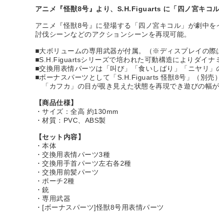
アニメ『怪獣8号』より、S.H.Figuarts に「四ノ宮キ
アニメ『怪獣8号』に登場する「四ノ宮キコル」が劇中を
討伐シーンなどのアクションシーンを再現可能。
■大ボリュームの専用武器が付属。（※ディスプレイの際は
■S.H.Figuartsシリーズで培われた可動構造によりダ
■交換用表情パーツは「叫び」「食いしばり」「ニヤリ」
■ボーナスパーツとして「S.H.Figuarts 怪獣8号」
「カフカ」の目が覗き見えた状態を再現でき遊びの幅が
【商品仕様】
・サイズ：全高 約130mm
・材質：PVC、ABS製
【セット内容】
・本体
・交換用表情パーツ3種
・交換用手首パーツ左右各2種
・交換用前髪パーツ
・ポーチ2種
・銃
・専用武器
・[ボーナスパーツ]怪獣8号用表情パーツ