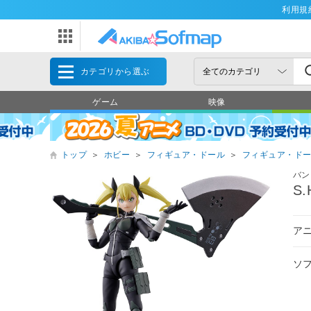
利用規
カテゴリから選ぶ
ゲーム
映像
トップ
＞
ホビー
＞
フィギュア・ドール
＞
フィギュア・ド
バン
S
アニ
ソ