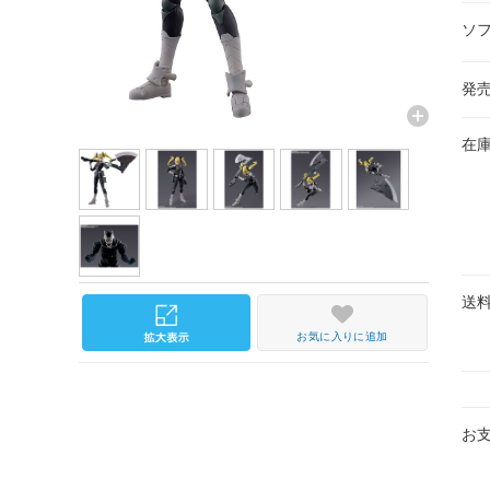
ソ
発
在
送
お気に入りに追加
お