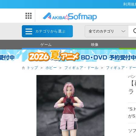
利用規
カテゴリから選ぶ
ゲーム
映像
トップ
＞
ホビー
＞
フィギュア・ドール
＞
フィギュア・ド
バン
【
ラ
“S
がS
ソ