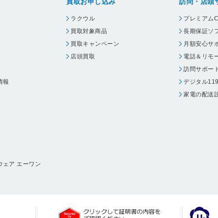
買取お申し込み
訪問・店頭
ラクウル
プレミアムC
買取対象商品
長期保証ソ
買取キャンペーン
月額安心サ
店頭買取
電話＆リモ
訪問サポー
情報
デジタル11
家電の配送
ウェア エーワン