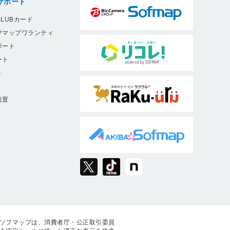
サポート
LUBカード
フマップワランティ
ポート
ート
ト
9
設置
ソフマップは、消費者庁・公正取引委員