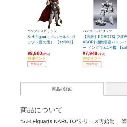
バンダイスピリッツ
バンダイスピリッツ
S.H.Figuarts ベルセルク ガ
【再販】ROBOT魂 [SIDE
ッツ（鷹の団） 【sof001】
ABOR] 機動警察パトレ
ー イングラム1号機 【sof
1】
¥9,900
¥7,940
(税込)
(税込)
99ポイント
80ポイント
数量限定
数量限定
商品の詳細
商品について
“S.H.Figuarts NARUTO”シリーズ再始動