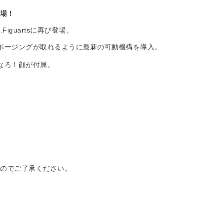
登場！
iguartsに再び登場。
ポージングが取れるように最新の可動機構を導入。
なろ！顔が付属。
すのでご了承ください。