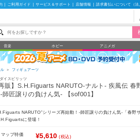
約
|
ご利用ガイド
|
サービス＆サポート
|
店舗情報
|
請求書払いについて（法
音楽
ホビー
アニメガ
ール
＞
フィギュアーツ
ダイスピリッツ
再販】S.H.Figuarts NARUTO-ナルト- 疾風伝 
 ‐師匠譲りの負けん気- 【sof001】
.H.Figuarts NARUTO”シリーズ再始動！-師匠譲りの負けん気-「春
.H.Figuartsに登場！
フマップ特価
¥5,610
(税込)