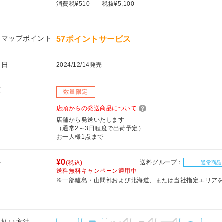
消費税¥510
税抜¥5,100
フマップポイント
57ポイントサービス
売日
2024/12/14発売
庫
数量限定
店頭からの発送商品について
店舗から発送いたします
（通常2～3日程度で出荷予定）
お一人様1点まで
料
¥0
送料グループ：
(税込)
通常商品
送料無料キャンペーン適用中
※一部離島・山間部および北海道、または当社指定エリア
支払い方法