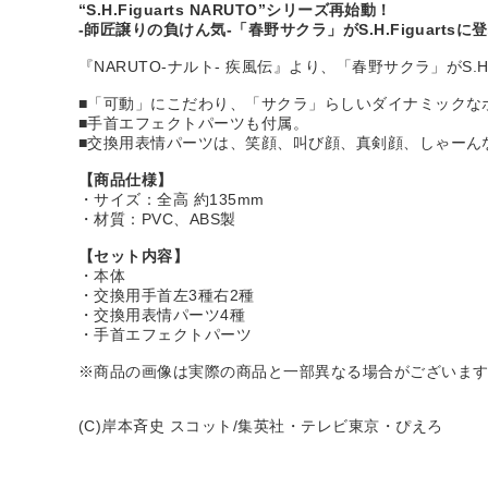
“S.H.Figuarts NARUTO”シリーズ再始動！
-師匠譲りの負けん気-「春野サクラ」がS.H.Figuartsに
『NARUTO-ナルト- 疾風伝』より、「春野サクラ」がS.H.F
■「可動」にこだわり、「サクラ」らしいダイナミックな
■手首エフェクトパーツも付属。
■交換用表情パーツは、笑顔、叫び顔、真剣顔、しゃーん
【商品仕様】
・サイズ：全高 約135mm
・材質：PVC、ABS製
【セット内容】
・本体
・交換用手首左3種右2種
・交換用表情パーツ4種
・手首エフェクトパーツ
※商品の画像は実際の商品と一部異なる場合がございま
(C)岸本斉史 スコット/集英社・テレビ東京・ぴえろ