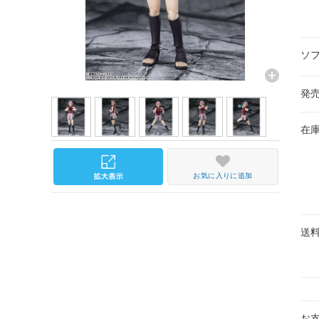
ソ
発
在
お気に入りに追加
送
お