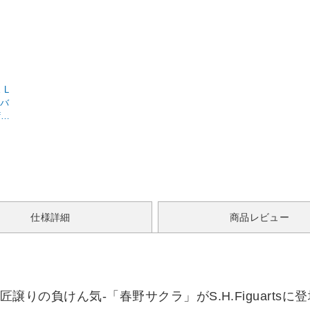
 L
イバ
00
仕様詳細
商品レビュー
！-師匠譲りの負けん気-「春野サクラ」がS.H.Figuartsに