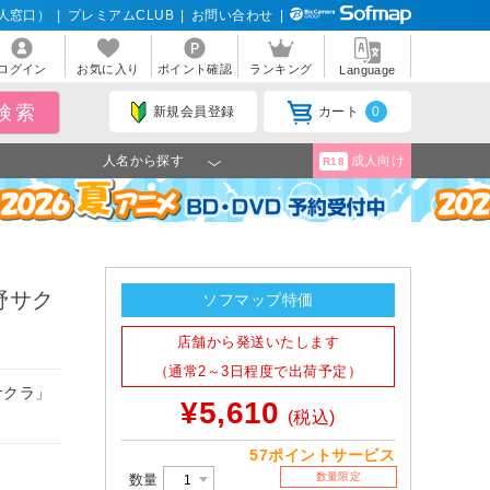
人窓口）
|
プレミアムCLUB
|
お問い合わせ
|
ログイン
お気に入り
ポイント確認
ランキング
Language
新規会員登録
カート
0
人名から探す
成人向け
R18
春野サク
ソフマップ特価
店舗から発送いたします
（通常2～3日程度で出荷予定）
野サクラ」
¥5,610
(税込)
57ポイントサービス
数量限定
数量