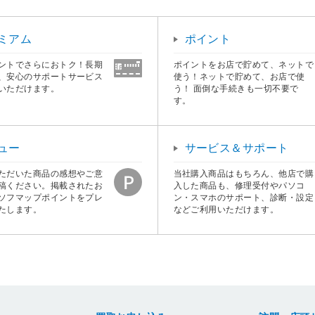
ミアム
ポイント
ントでさらにおトク！長期
ポイントをお店で貯めて、ネットで
、安心のサポートサービス
使う！ネットで貯めて、お店で使
いただけます。
う！ 面倒な手続きも一切不要で
す。
ュー
サービス＆サポート
ただいた商品の感想やご意
当社購入商品はもちろん、他店で購
稿ください。掲載されたお
入した商品も、修理受付やパソコ
ソフマップポイントをプレ
ン・スマホのサポート、診断・設定
たします。
などご利用いただけます。