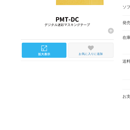
ソ
発
在
お気に入りに追加
送
お