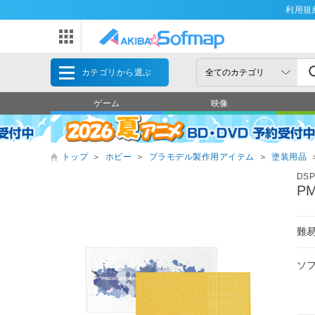
利用規
カテゴリから選ぶ
ゲーム
映像
トップ
＞
ホビー
＞
プラモデル製作用アイテム
＞
塗装用品
DSP
P
難
ソ