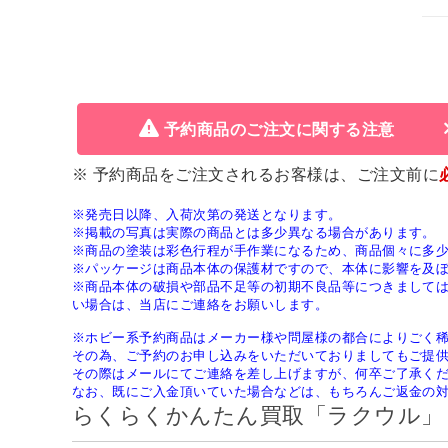
予約商品のご注文に関する注意
※ 予約商品をご注文されるお客様は、ご注文前に
※発売日以降、入荷次第の発送となります。
※掲載の写真は実際の商品とは多少異なる場合があります。
※商品の塗装は彩色行程が手作業になるため、商品個々に多
※パッケージは商品本体の保護材ですので、本体に影響を及
※商品本体の破損や部品不足等の初期不良品等につきまして
い場合は、当店にご連絡をお願いします。
※ホビー系予約商品はメーカー様や問屋様の都合によりごく
その為、ご予約のお申し込みをいただいておりましてもご提
その際はメールにてご連絡を差し上げますが、何卒ご了承く
なお、既にご入金頂いていた場合などは、もちろんご返金の
らくらくかんたん買取「ラクウル」