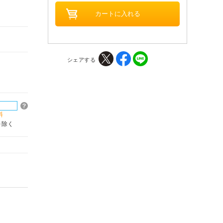
シェアする
料
を除く