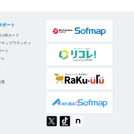
サポート
LUBカード
フマップワランティ
ポート
ート
ト
9
設置