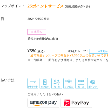
フマップポイント
25ポイントサービス
(税込価格の5％分)
売日
2024/06/30発売
庫
在庫限り
通常24時間以内に出荷
料
¥550
送料グループ：
(税込)
通常商品
「通常商品」グループの商品を¥3,300以上のお買い物で無
※一部離島・山間部および北海道、または当社指定エリア
支払い方法
ご利用いただけるPay払い