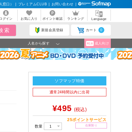
人窓口）
|
プレミアムCLUB
|
お問い合わせ
|
ログイン
お気に入り
ポイント確認
ランキング
Language
新規会員登録
カート
0
人名から探す
成人向け
R18
ソフマップ特価
通常24時間以内に出荷
¥495
(税込)
25ポイントサービス
在庫限り
数量