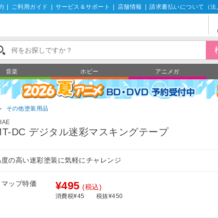
約
|
ご利用ガイド
|
サービス＆サポート
|
店舗情報
|
請求書払いについて（法
音楽
ホビー
アニメガ
＞
その他塗装用品
IAE
MT-DC デジタル迷彩マスキングテープ
易度の高い迷彩塗装に気軽にチャレンジ
フマップ特価
¥495
(税込)
消費税¥45
税抜¥450