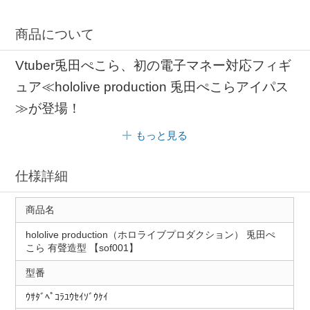
商品について
Vtuber兎田ぺこら、初の電子マネー対応フィギ
ュア≪hololive production 兎田ぺこらアイパス
≫が登場！
もっと見る
仕様詳細
商品名
hololive production（ホロライブプロダクション） 兎田ぺ
こら 有聲造型 【sof001】
型番
ｳｻﾀﾞﾍﾟｺﾗﾕｳｾｲｿﾞｳｹｲ