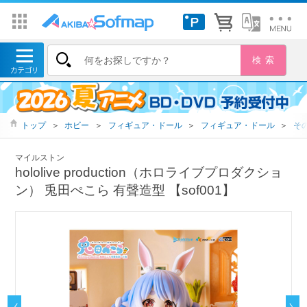
トップ
＞
ホビー
＞
フィギュア・ドール
＞
フィギュア・ドール
＞
そ
マイルストン
hololive production（ホロライブプロダクショ
ン） 兎田ぺこら 有聲造型 【sof001】