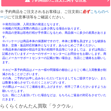
予約商品のご注文に関する注意
※ 予約商品をご注文されるお客様は、ご注文前に
必ず
こちらのペ
ージ
にて注意事項等をご確認ください。
※発売日以降、入荷次第の発送となります。
※掲載の写真は実際の商品とは多少異なる場合があります。
※商品の塗装は彩色行程が手作業になるため、商品個々に多少の差異がありま
す。
※パッケージは商品本体の保護材ですので、本体に影響を及ぼすような破損を
除き、交換・返品対応対象外となります。あらかじめご了承ください。
※商品本体の破損や部品不足等の初期不良品等につきましては、まずは商品に
記載されていますメーカーのサポートセンターにお問合せをお願いします。商
品にメーカーサポートセンターの記載が無い場合は、当店にご連絡をお願いし
ます。
※ホビー系予約商品はメーカー様や問屋様の都合によりごく稀に入荷数量が削
減されることがございます。
その為、ご予約のお申し込みをいただいておりましてもご提供できない、また
は数量を減らさせていただくことがございます。
その際はメールにてご連絡を差し上げますが、何卒ご了承くださいますようお
願いいたします。
なお、既にご入金頂いていた場合などは、もちろんご返金の対応をさせていた
だきます。
らくらくかんたん買取「ラクウル」