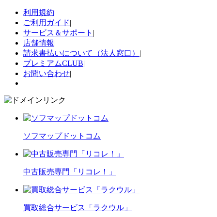
利用規約
|
ご利用ガイド
|
サービス＆サポート
|
店舗情報
|
請求書払いについて（法人窓口）
|
プレミアムCLUB
|
お問い合わせ
|
ソフマップドットコム
中古販売専門「リコレ！」
買取総合サービス「ラクウル」