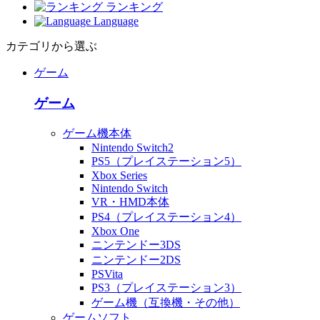
ランキング
Language
カテゴリから選ぶ
ゲーム
ゲーム
ゲーム機本体
Nintendo Switch2
PS5（プレイステーション5）
Xbox Series
Nintendo Switch
VR・HMD本体
PS4（プレイステーション4）
Xbox One
ニンテンドー3DS
ニンテンドー2DS
PSVita
PS3（プレイステーション3）
ゲーム機（互換機・その他）
ゲームソフト