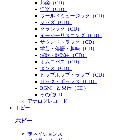
邦楽（CD）
洋楽（CD）
ワールドミュージック（CD）
ジャズ（CD）
クラシック（CD）
イージーリスニング（CD）
サウンドトラック（CD）
学芸・落語・趣味（CD）
演歌・歌謡曲（CD）
オムニバス（CD）
ダンス（CD）
ヒップホップ・ラップ（CD）
ロック・ポップス（CD）
BGM・効果音（CD）
その他CD
アナログレコード
ホビー
ホビー
魂ネイションズ