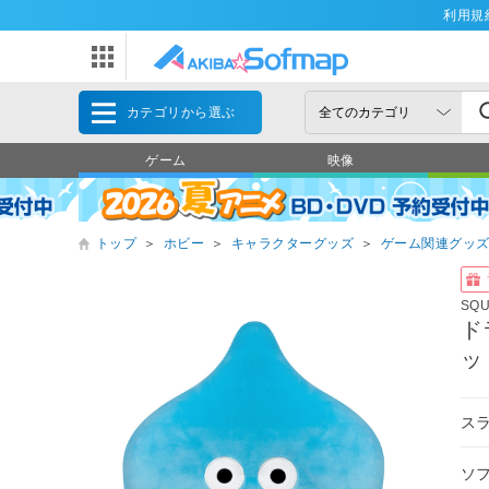
利用規
カテゴリから選ぶ
ゲーム
映像
トップ
＞
ホビー
＞
キャラクターグッズ
＞
ゲーム関連グッ
SQ
ド
ッ
ス
ソ