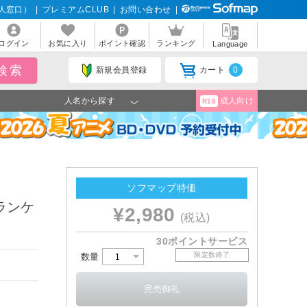
人窓口）
|
プレミアムCLUB
|
お問い合わせ
|
ログイン
お気に入り
ポイント確認
ランキング
Language
新規会員登録
カート
0
人名から探す
成人向け
R18
ソフマップ特価
ランケ
¥2,980
(税込)
30ポイントサービス
限定数終了
数量