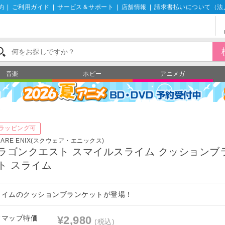
約
|
ご利用ガイド
|
サービス＆サポート
|
店舗情報
|
請求書払いについて（法
音楽
ホビー
アニメガ
ズ
ラッピング可
UARE ENIX(スクウェア・エニックス)
ラゴンクエスト スマイルスライム クッションブ
ト スライム
ライムのクッションブランケットが登場！
フマップ特価
¥2,980
(税込)