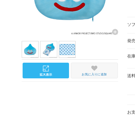
ソ
発
在
お気に入りに追加
送
お