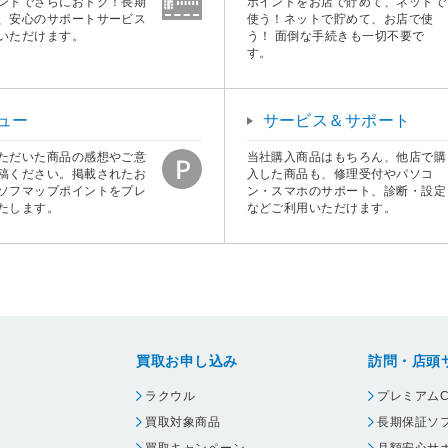
ントでさらにおトク！長期
ポイントをお店で貯めて、ネットで
、安心のサポートサービス
使う！ネットで貯めて、お店で使
いただけます。
う！ 面倒な手続きも一切不要で
す。
ュー
サービス＆サポート
ただいた商品の感想やご意
当社購入商品はもちろん、他店で購
稿ください。掲載されたお
入した商品も、修理受付やパソコ
ソフマップポイントをプレ
ン・スマホのサポート、診断・設定
たします。
などご利用いただけます。
買取お申し込み
訪問・店頭
ラクウル
プレミアムC
買取対象商品
長期保証ソ