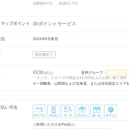
消費税¥270
税抜¥2,710
フマップポイント
30ポイントサービス
売日
2024年8月発売
庫
限定数終了
料
¥330
送料グループ：
(税込)
グッズ
「グッズ」グループの商品を¥6,600以上のお買い物で無料
※一部離島・山間部および北海道、または当社指定エリア
支払い方法
ご利用いただけるPay払い