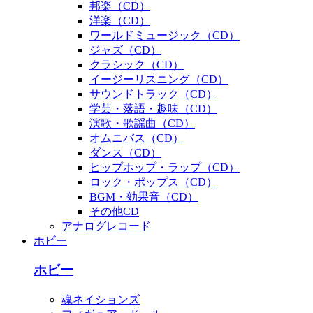
邦楽（CD）
洋楽（CD）
ワールドミュージック（CD）
ジャズ（CD）
クラシック（CD）
イージーリスニング（CD）
サウンドトラック（CD）
学芸・落語・趣味（CD）
演歌・歌謡曲（CD）
オムニバス（CD）
ダンス（CD）
ヒップホップ・ラップ（CD）
ロック・ポップス（CD）
BGM・効果音（CD）
その他CD
アナログレコード
ホビー
ホビー
魂ネイションズ