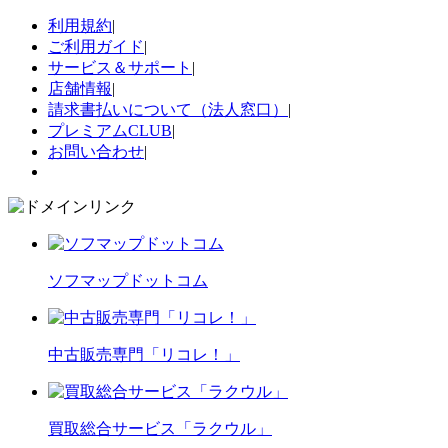
利用規約
|
ご利用ガイド
|
サービス＆サポート
|
店舗情報
|
請求書払いについて（法人窓口）
|
プレミアムCLUB
|
お問い合わせ
|
ソフマップドットコム
中古販売専門「リコレ！」
買取総合サービス「ラクウル」