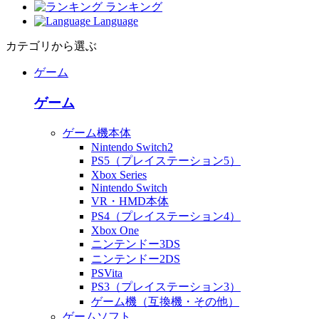
ランキング
Language
カテゴリから選ぶ
ゲーム
ゲーム
ゲーム機本体
Nintendo Switch2
PS5（プレイステーション5）
Xbox Series
Nintendo Switch
VR・HMD本体
PS4（プレイステーション4）
Xbox One
ニンテンドー3DS
ニンテンドー2DS
PSVita
PS3（プレイステーション3）
ゲーム機（互換機・その他）
ゲームソフト