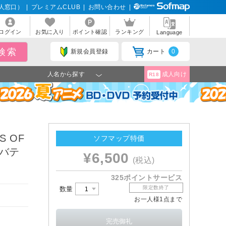
人窓口）
|
プレミアムCLUB
|
お問い合わせ
|
ログイン
お気に入り
ポイント確認
ランキング
Language
新規会員登録
カート
0
人名から探す
成人向け
R18
S OF
ソフマップ特価
リバテ
¥6,500
(税込)
325ポイントサービス
限定数終了
数量
お一人様1点まで