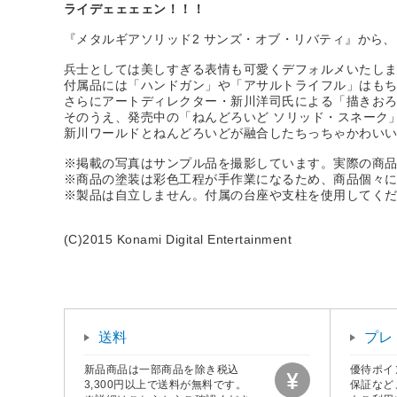
ライデェェェェン！！！
『メタルギアソリッド2 サンズ・オブ・リバティ』から
兵士としては美しすぎる表情も可愛くデフォルメいたし
付属品には「ハンドガン」や「アサルトライフル」はも
さらにアートディレクター・新川洋司氏による「描きお
そのうえ、発売中の「ねんどろいど ソリッド・スネーク
新川ワールドとねんどろいどが融合したちっちゃかわい
※掲載の写真はサンプル品を撮影しています。実際の商
※商品の塗装は彩色工程が手作業になるため、商品個々
※製品は自立しません。付属の台座や支柱を使用してく
(C)2015 Konami Digital Entertainment
送料
プレ
新品商品は一部商品を除き税込
優待ポイ
3,300円以上で送料が無料です。
保証など