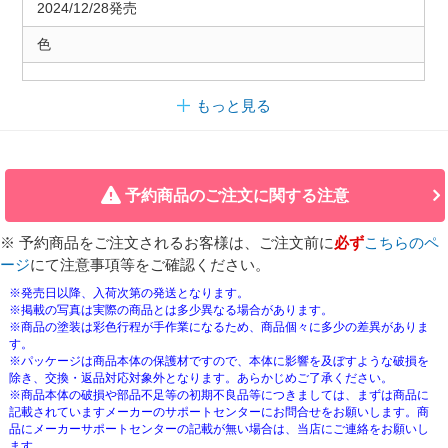
2024/12/28発売
色
もっと見る
予約商品のご注文に関する注意
※ 予約商品をご注文されるお客様は、ご注文前に
必ず
こちらのペ
ージ
にて注意事項等をご確認ください。
※発売日以降、入荷次第の発送となります。
※掲載の写真は実際の商品とは多少異なる場合があります。
※商品の塗装は彩色行程が手作業になるため、商品個々に多少の差異がありま
す。
※パッケージは商品本体の保護材ですので、本体に影響を及ぼすような破損を
除き、交換・返品対応対象外となります。あらかじめご了承ください。
※商品本体の破損や部品不足等の初期不良品等につきましては、まずは商品に
記載されていますメーカーのサポートセンターにお問合せをお願いします。商
品にメーカーサポートセンターの記載が無い場合は、当店にご連絡をお願いし
ます。