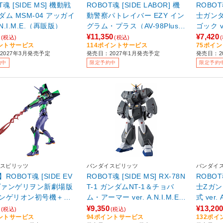
T魂 [SIDE MS] 機動戦
ROBOT魂 [SIDE LABOR] 機
ROBOT
ダム MSM-04 アッガイ
動警察パトレイバー EZY イン
士ガンダ
A.N.I.M.E.（再販版）
グラム・プラス（AV-98Plus）
ゴック ve
2号機
版）
¥11,350
¥7,420
(税込)
(税込)
ントサービス
114ポイントサービス
75ポイ
2027年3月発売予定
発売日：2027年1月発売予定
発売日：2
約中
限定予約中
限定予約
スピリッツ
バンダイスピリッツ
バンダイ
ROBOT魂 [SIDE EV
ROBOT魂 [SIDE MS] RX-78N
ROBOT
ヱヴァンゲリヲン新劇場版
T-1 ガンダムNT-1＆チョバ
士Zガンダ
ンゲリオン初号機＋カ
ム・アーマー ver. A.N.I.M.E.
式 ver. 
の槍（リニューアルカ
【sof001】
¥9,350
¥13,20
(税込)
(税込)
ントサービス
94ポイントサービス
132ポ
ディション） 【sof00