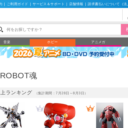
約
|
ご利用ガイド
|
サービス＆サポート
|
店舗情報
|
請求書払いについて（法
音楽
ホビー
アニメガ
ROBOT魂
売上ランキング
（集計期間：7月28日～8月3日）