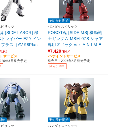
予約受付開始
スピリッツ
バンダイスピリッツ
 [SIDE LABOR] 機
ROBOT魂 [SIDE MS] 機動戦
トレイバー EZY イン
士ガンダム MSM-07S シャア
プラス（AV-98Plus）
専用ズゴック ver. A.N.I.M.E.
（再販版）
¥7,420
(税込)
(税込)
ントサービス
75ポイントサービス
026年8月発売予定
発売日：2027年3月発売予定
中
限定予約中
開始
予約受付開始
スピリッツ
バンダイスピリッツ