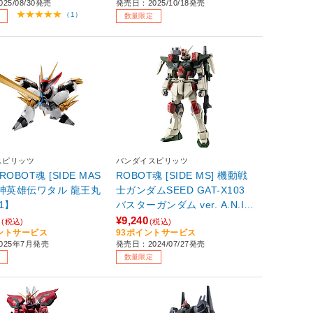
25/08/30発売
発売日：2025/10/18発売
（1）
数量限定
スピリッツ
バンダイスピリッツ
 ROBOT魂 [SIDE MAS
ROBOT魂 [SIDE MS] 機動戦
 魔神英雄伝ワタル 龍王丸
士ガンダムSEED GAT-X103
01】
バスターガンダム ver. A.N.I.
M.E. 【sof001】
0
¥9,240
(税込)
(税込)
イントサービス
93ポイントサービス
025年7月発売
発売日：2024/07/27発売
数量限定