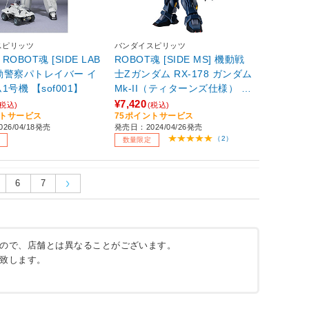
スピリッツ
バンダイスピリッツ
OBOT魂 [SIDE LAB
ROBOT魂 [SIDE MS] 機動戦
機動警察パトレイバー イ
士Zガンダム RX-178 ガンダム
1号機 【sof001】
Mk-II（ティターンズ仕様） ve
r. A.N.I.M.E. 【sof001】
¥7,420
(税込)
(税込)
ントサービス
75ポイントサービス
26/04/18発売
発売日：2024/04/26発売
（2）
数量限定
6
7
ので、店舗とは異なることがございます。
致します。