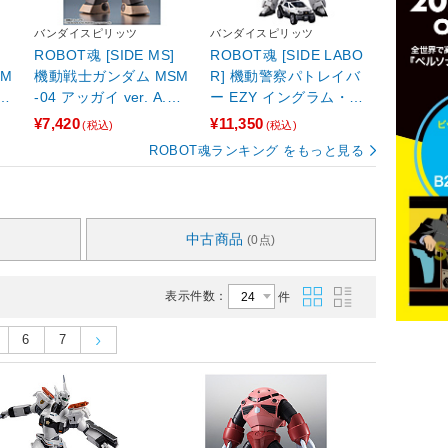
バンダイスピリッツ
バンダイスピリッツ
ROBOT魂 [SIDE MS]
ROBOT魂 [SIDE LABO
M
機動戦士ガンダム MSM
R] 機動警察パトレイバ
ッ
-04 アッガイ ver. A.N.
ー EZY イングラム・プ
再
I.M.E.（再販版）
ラス（AV-98Plus）2号
¥7,420
¥11,350
(税込)
(税込)
機
ROBOT魂ランキング をもっと見る
中古商品
(0点)
表示件数：
件
6
7