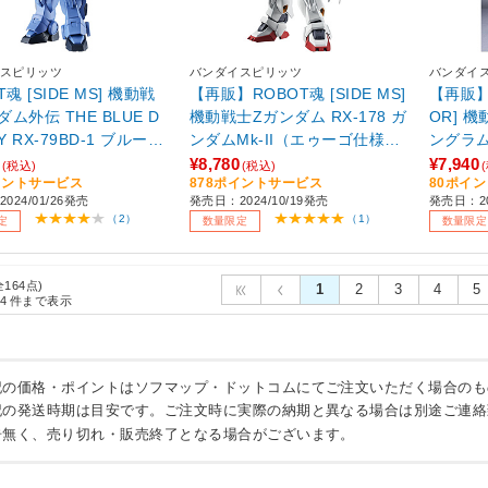
スピリッツ
バンダイスピリッツ
バンダイ
T魂 [SIDE MS] 機動戦
【再販】ROBOT魂 [SIDE MS]
【再販】R
ム外伝 THE BLUE D
機動戦士Ζガンダム RX-178 ガ
OR] 
NY RX-79BD-1 ブルーデ
ンダムMk-II（エゥーゴ仕様）
ングラム
ニー1号機 ver. A.N.I.
ver. A.N.I.M.E. 【sof001】
¥8,780
¥7,940
(税込)
(税込)
イントサービス
878ポイントサービス
80ポイ
【sof001】
024/01/26発売
発売日：2024/10/19発売
発売日：20
（2）
（1）
定
数量限定
数量限定
全164点)
1
2
3
4
5
4
件まで表示
記の価格・ポイントはソフマップ・ドットコムにてご注文いただく場合のも
記の発送時期は目安です。ご注文時に実際の納期と異なる場合は別途ご連絡
告無く、売り切れ・販売終了となる場合がございます。