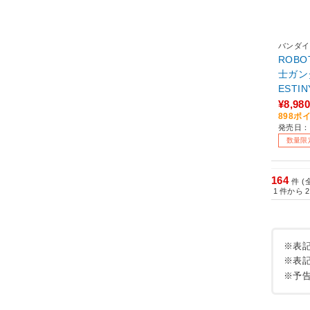
バンダイ
ROBO
士ガンダ
ESTI
ィスティ
¥8,980
898ポ
M.E. 
発売日：2
数量限
164
件 (
1
件から
2
※表
※表
※予