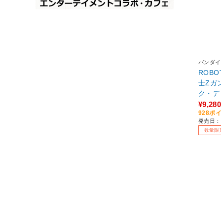
バンダイ
ROBO
士Ζガン
ク・デ
ジーナ カ
¥9,280
928ポ
E. 【s
発売日：2
数量限