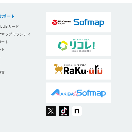
サポート
LUBカード
フマップワランティ
ポート
ート
ト
9
設置