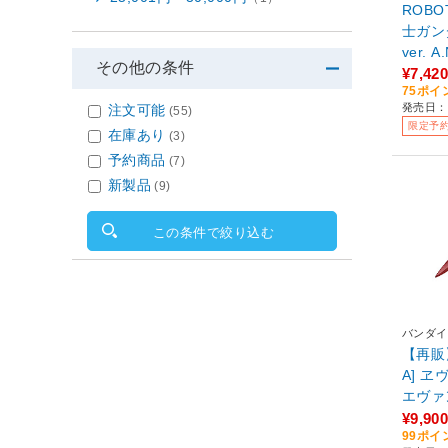
ROBO
士ガン
ver. 
その他の条件
¥7,420
75ポイ
発売日：
注文可能
(55)
限定予
在庫あり
(3)
予約商品
(7)
新製品
(9)
この条件で絞り込む
バンダイ
【再販】
A] 
エヴァ
シウス
¥9,900
99ポイ
ラーエ