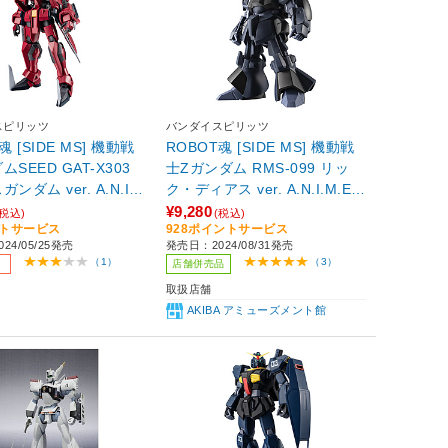
スピリッツ
バンダイスピリッツ
魂 [SIDE MS] 機動戦
ROBOT魂 [SIDE MS] 機動戦
SEED GAT-X303
士Ζガンダム RMS-099 リッ
ンダム ver. A.N.I.
ク・ディアス ver. A.N.I.M.E.
sof001】
【sof001】
¥9,280
(税込)
(税込)
ントサービス
928ポイントサービス
24/05/25発売
発売日：2024/08/31発売
（1）
（3）
店舗併売品
取扱店舗
AKIBA アミューズメント館