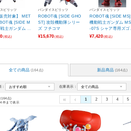
スピリッツ
バンダイスピリッツ
バンダイスピリッツ
販売対象】 MET
ROBOT魂 [SIDE GHO
ROBOT魂 [SIDE MS]
BOT魂 [SIDE M
ST] 攻殻機動隊シリー
機動戦士ガンダム MS
機動戦士ガンダム 逆
ズ フチコマ
-07S シャア専用ズゴ
ャア νガンダム
ク ver. A.N.I.M.E.（
60
¥15,670
¥7,420
(税込)
(税込)
(税込)
販版）
全ての商品
新品商品
(164点)
(164点)
順：
在庫表示：
全164点)
1
2
3
4
5
4
件まで表示