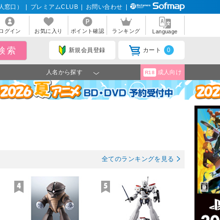
人窓口）
|
プレミアムCLUB
|
お問い合わせ
|
ログイン
お気に入り
ポイント確認
ランキング
Language
新規会員登録
カート
0
人名から探す
成人向け
R18
全てのランキングを見る