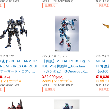
025/11/14発売
発売日：2025/12/13発売
発売日：20
定
数量限定
数量限定
スピリッツ
バンダイスピリッツ
バンダイ
魂 [SIDE AC] ARMOR
【再販】METAL ROBOT魂 [S
METAL
RE VI FIRES OF RUBI
IDE MS] 機動戦士Gundam
HIN]
（アーマード・コア6 フ
（ガンダム） GQuuuuuuX
【sof0
ーズオブルビコン） EL
（ジークアクス） 【sof001】
00
¥22,000
¥19,63
(税込)
(税込)
0ポイントサービス
220ポイントサービス
197ポ
0 ALBA STEEL HAZE O
025/07/26発売
発売日：2025/08/30発売
発売日：2
/ Rusty 【sof001】
定
数量限定
数量限定