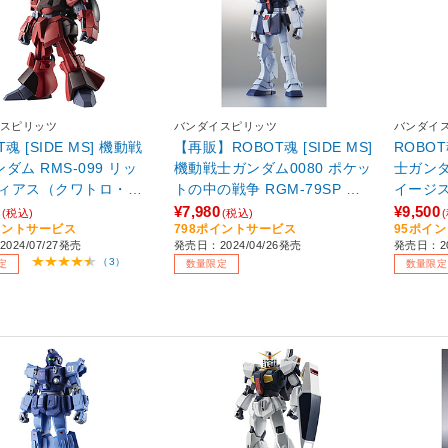
スピリッツ
バンダイスピリッツ
バンダイ
T魂 [SIDE MS] 機動戦
【再販】ROBOT魂 [SIDE MS]
ROBOT
ダム RMS-099 リッ
機動戦士ガンダム0080 ポケッ
士ガンダム
ィアス（クワトロ・バ
トの中の戦争 RGM-79SP ジ
イージスガ
ラー） ver. A.N.I.M.
ム・スナイパーII ver. A.N.I.M.
M.E. 【
¥7,980
¥9,500
(税込)
(税込)
イントサービス
798ポイントサービス
95ポイ
of001】
E. 【sof001】
024/07/27発売
発売日：2024/04/26発売
発売日：20
（3）
定
数量限定
数量限定