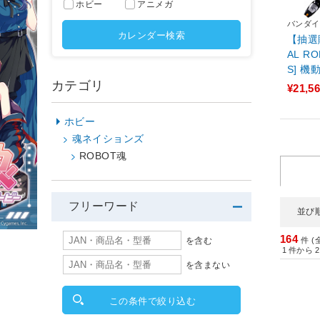
ホビー
アニメガ
バンダイ
カレンダー検索
【抽選
AL RO
S] 
カテゴリ
襲のシ
¥21,5
ホビー
魂ネイションズ
ROBOT魂
フリーワード
並び
164
を含む
件 (
1
件から
2
を含まない
この条件で絞り込む