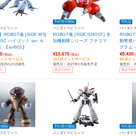
予約受付開始
予約品
スピリッツ
バンダイスピリッツ
バンダイ
ROBOT魂 [SIDE MS]
ROBOT魂 [SIDE GHOST] 攻
ROBOT魂
3C ハイゴック ver. A.
殻機動隊シリーズ フチコマ
動警察パ
.E. 【sof001】
グラム・
1号機
80
¥15,670
¥9,430
(税込)
(税込)
イントサービス
157ポイントサービス
95ポイ
025/12/13発売
発売日：2027年1月発売予定
発売日：2
定
限定予約中
限定予約
付開始
予約受付開始
予約受付
スピリッツ
バンダイスピリッツ
バンダイ