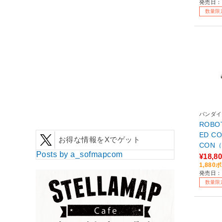
発売日：2
1】
数量限
バンダイ
ROBOT
ED CO
お得な情報をXでゲット
CON
Posts by a_sofmapcom
ァイア
¥18,8
1,88
-PC-0
発売日：2
RTUS 
数量限