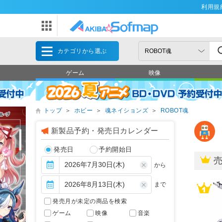
利用規
カテゴリから選ぶ
ゲーム
映像
トップ
＞
ホビー
＞
魂ネイションズ
＞
ROBOT魂
新製品予約・発売日カレンダー
発売日
予約開始日
から
まで
発売月が未定の商品を検索
ゲーム
映像
音楽