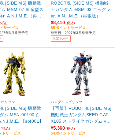
魂 [SIDE MS] 機動戦
ROBOT魂 [SIDE MS] 機動戦
ム MSM-07 量産型ズ
士ガンダム MSM-03 ゴッグ v
r. A.N.I.M.E.（再販
er. A.N.I.M.E.（再販版）
¥8,410
(税込)
(税込)
ントサービス
85ポイントサービス
027年3月発売予定
発売日：2027年3月発売予定
中
限定予約中
スピリッツ
バンダイスピリッツ
魂 [SIDE MS] 機動戦
【再販】ROBOT魂 [SIDE MS]
ム MSN-00100 百
機動戦士ガンダムSEED GAT-
A.N.I.M.E. 【sof001】
X105 ストライクガンダム ver.
A.N.I.M.E. 【sof001】
0
¥5,360
(税込)
(税込)
イントサービス
54ポイントサービス