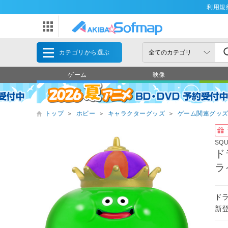
利用規
カテゴリから選ぶ
ゲーム
映像
トップ
＞
ホビー
＞
キャラクターグッズ
＞
ゲーム関連グッ
SQ
ド
ラ
ド
新