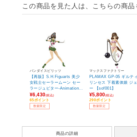
この商品を見た人は、こちらの商品
バンダイスピリッツ
マックスファクトリー
【再販】S.H.Figuarts 美少
PLAMAX GP-05 ギルテ
女戦士セーラームーン セー
リンセス 下着素体娘 ジ
ラージュピター-Animation
ー 【sof001】
Color Edition- 【sof001】
¥6,430
¥5,800
(税込)
(税込)
65ポイント
290ポイント
数量限定
数量限定
商品の詳細