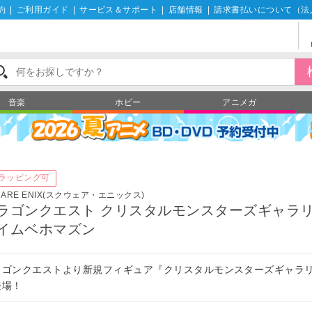
約
|
ご利用ガイド
|
サービス＆サポート
|
店舗情報
|
請求書払いについて（法
音楽
ホビー
アニメガ
ズ
ラッピング可
UARE ENIX(スクウェア・エニックス)
ラゴンクエスト クリスタルモンスターズギャラリ
イムベホマズン
ラゴンクエストより新規フィギュア『クリスタルモンスターズギャラ
登場！