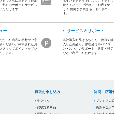
ントでさらにおトク！長期
ポイントをお店で貯めて、ネットで
、安心のサポートサービス
使う！ネットで貯めて、お店で使
いただけます。
う！ 面倒な手続きも一切不要で
す。
ュー
サービス＆サポート
ただいた商品の感想やご意
当社購入商品はもちろん、他店で購
稿ください。掲載されたお
入した商品も、修理受付やパソコ
ソフマップポイントをプレ
ン・スマホのサポート、診断・設定
たします。
などご利用いただけます。
買取お申し込み
訪問・店頭
ラクウル
プレミアムC
買取対象商品
長期保証ソ
買取キャンペーン
月額安心サ