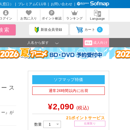
人窓口）
|
プレミアムCLUB
|
お問い合わせ
|
ログイン
お気に入り
ポイント確認
ランキング
Language
新規会員登録
カート
0
人名から探す
成人向け
R18
ソフマップ特価
ー ス
通常24時間以内に出荷
¥2,090
(税込)
リー』が
21ポイントサービス
在庫限り
数量