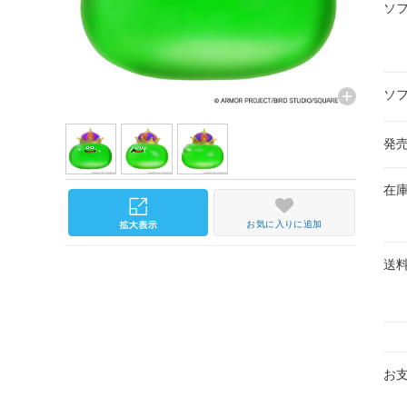
ソ
ソ
発
在
お気に入りに追加
送
お