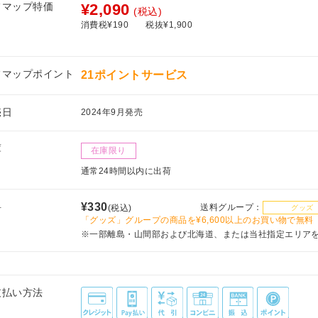
フマップ特価
¥2,090
(税込)
消費税¥190
税抜¥1,900
フマップポイント
21ポイントサービス
売日
2024年9月発売
庫
在庫限り
通常24時間以内に出荷
料
¥330
送料グループ：
(税込)
グッズ
「グッズ」グループの商品を¥6,600以上のお買い物で無料
※一部離島・山間部および北海道、または当社指定エリア
支払い方法