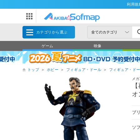
利用規
カテゴリから選ぶ
ゲーム
映像
トップ
＞
ホビー
＞
フィギュア・ドール
＞
フィギュア・ド
メガ
【
オ
ブ
ソ