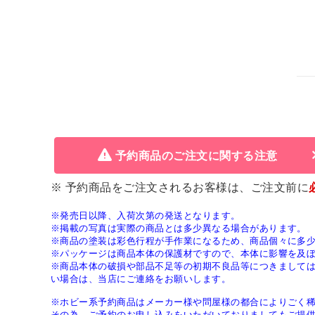
予約商品のご注文に関する注意
※ 予約商品をご注文されるお客様は、ご注文前に
※発売日以降、入荷次第の発送となります。
※掲載の写真は実際の商品とは多少異なる場合があります。
※商品の塗装は彩色行程が手作業になるため、商品個々に多
※パッケージは商品本体の保護材ですので、本体に影響を及
※商品本体の破損や部品不足等の初期不良品等につきまして
い場合は、当店にご連絡をお願いします。
※ホビー系予約商品はメーカー様や問屋様の都合によりごく
その為、ご予約のお申し込みをいただいておりましてもご提