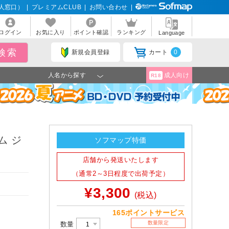
人窓口）
|
プレミアムCLUB
|
お問い合わせ
|
ログイン
お気に入り
ポイント確認
ランキング
Language
新規会員登録
カート
0
人名から探す
成人向け
R18
ム ジ
ソフマップ特価
店舗から発送いたします
（通常2～3日程度で出荷予定）
¥3,300
(税込)
165ポイントサービス
数量限定
数量