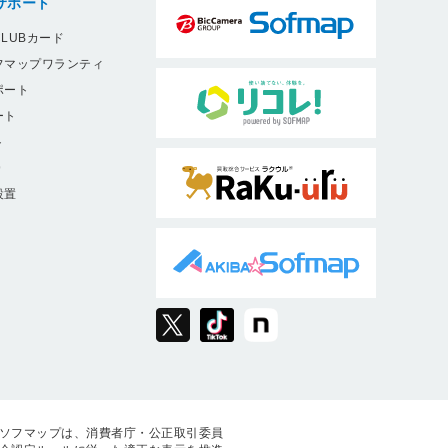
サポート
LUBカード
フマップワランティ
ポート
ート
ト
9
設置
ソフマップは、消費者庁・公正取引委員