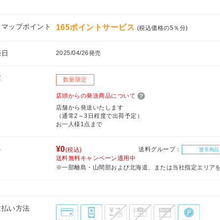
フマップポイント
165ポイントサービス
(税込価格の5％分)
売日
2025/04/26発売
庫
数量限定
店頭からの発送商品について
店舗から発送いたします
（通常2～3日程度で出荷予定）
お一人様1点まで
料
¥0
送料グループ：
(税込)
通常商品
送料無料キャンペーン適用中
※一部離島・山間部および北海道、または当社指定エリア
支払い方法