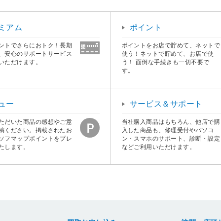
ミアム
ポイント
ントでさらにおトク！長期
ポイントをお店で貯めて、ネットで
、安心のサポートサービス
使う！ネットで貯めて、お店で使
いただけます。
う！ 面倒な手続きも一切不要で
す。
ュー
サービス＆サポート
ただいた商品の感想やご意
当社購入商品はもちろん、他店で購
稿ください。掲載されたお
入した商品も、修理受付やパソコ
ソフマップポイントをプレ
ン・スマホのサポート、診断・設定
たします。
などご利用いただけます。