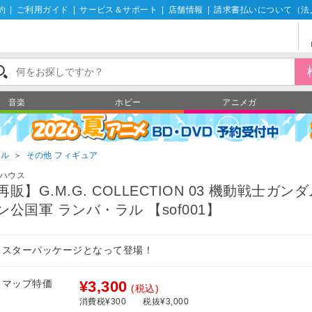
約
|
ご利用ガイド
|
サービス＆サポート
|
店舗情報
|
請求書払いについて（法
音楽
ホビー
アニメガ
ール
＞
その他 フィギュア
ハウス
再販】G.M.G. COLLECTION 03 機動戦士ガンダ
ン公国軍 ランバ・ラル 【sof001】
リスターパッケージとなって登場！
フマップ特価
¥3,300
(税込)
消費税¥300
税抜¥3,000