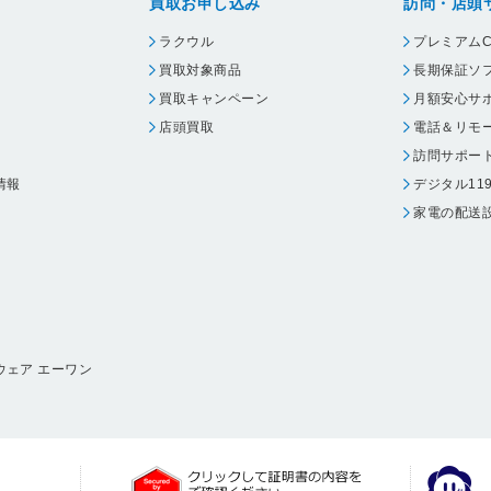
買取お申し込み
訪問・店頭
ラクウル
プレミアムC
買取対象商品
長期保証ソ
買取キャンペーン
月額安心サ
店頭買取
電話＆リモ
訪問サポー
情報
デジタル11
家電の配送
ウェア エーワン