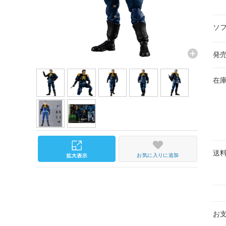
ソ
発
在
送
お気に入りに追加
お