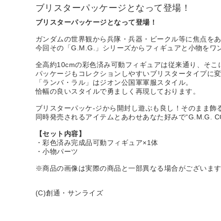
ブリスターパッケージとなって登場！
ブリスターパッケージとなって登場！
ガンダムの世界観から兵隊・兵器・ビークル等に焦点をあてたシリ
今回その「G.M.G.」シリーズからフィギュアと小物をワンパ
全高約10cmの彩色済み可動フィギュアは従来通り、そ
パッケージもコレクションしやすいブリスタータイプに
「ランバ・ラル」はジオン公国軍軍服スタイル。
恰幅の良いスタイルで勇ましく再現しております。
ブリスターパッケ-ジから開封し遊ぶも良し！そのまま飾
同時発売されるアイテムとあわせあなた好みで“G.M.G. CO
【セット内容】
・彩色済み完成品可動フィギュア×1体
・小物パーツ
※商品の画像は実際の商品と一部異なる場合がございま
(C)創通・サンライズ