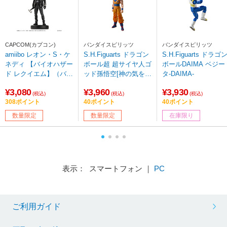
CAPCOM(カプコン)
バンダイスピリッツ
バンダイスピリッツ
amiibo レオン・S・ケ
S.H.Figuarts ドラゴン
S.H.Figuarts ドラゴ
ネディ 【バイオハザー
ボール超 超サイヤ人ゴ
ボールDAIMA ベジー
ド レクイエム】（バイ
ッド孫悟空[神の気を纏
タ-DAIMA-
オハザードシリーズ）
いし姿] 【sof001】
¥3,080
¥3,960
¥3,930
【sof001】
(税込)
(税込)
(税込)
308ポイント
40ポイント
40ポイント
数量限定
数量限定
在庫限り
表示： スマートフォン ｜
PC
ご利用ガイド