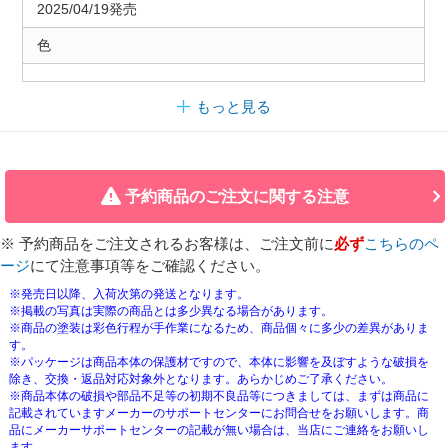
2025/04/19発売
色
もっと見る
予約商品のご注文に関する注意
※ 予約商品をご注文されるお客様は、ご注文前に
必ず
こちらのペ
ージ
にて注意事項等をご確認ください。
※発売日以降、入荷次第の発送となります。
※掲載の写真は実際の商品とは多少異なる場合があります。
※商品の塗装は彩色行程が手作業になるため、商品個々に多少の差異がありま
す。
※パッケージは商品本体の保護材ですので、本体に影響を及ぼすような破損を
除き、交換・返品対応対象外となります。あらかじめご了承ください。
※商品本体の破損や部品不足等の初期不良品等につきましては、まずは商品に
記載されていますメーカーのサポートセンターにお問合せをお願いします。商
品にメーカーサポートセンターの記載が無い場合は、当店にご連絡をお願いし
ます。