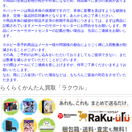
※商品の塗装は彩色行程が手作業になるため、商品個々に多少の差異がありま
す。
※パッケージは商品本体の保護材ですので、本体に影響を及ぼすような破損を
除き、交換・返品対応対象外となります。あらかじめご了承ください。
※商品本体の破損や部品不足等の初期不良品等につきましては、まずは商品に
記載されていますメーカーのサポートセンターにお問合せをお願いします。商
品にメーカーサポートセンターの記載が無い場合は、当店にご連絡をお願いし
ます。
※ホビー系予約商品はメーカー様や問屋様の都合によりごく稀に入荷数量が削
減されることがございます。
その為、ご予約のお申し込みをいただいておりましてもご提供できない、また
は数量を減らさせていただくことがございます。
その際はメールにてご連絡を差し上げますが、何卒ご了承くださいますようお
願いいたします。
なお、既にご入金頂いていた場合などは、もちろんご返金の対応をさせていた
だきます。
らくらくかんたん買取「ラクウル」