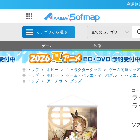
利用規
カテゴリから選ぶ
ゲーム
映像
トップ
＞
ホビー
＞
キャラクターグッズ
＞
ゲーム関連グッ
トップ
＞
ホビー
＞
ゲーム・バラエティ・パズル
＞
バラエ
トップ
＞
アニメガ
＞
グッズ
コー
ラ
ラ
ソ