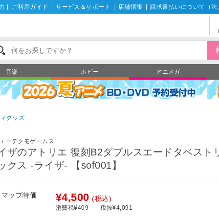
約
|
ご利用ガイド
|
サービス＆サポート
|
店舗情報
|
請求書払いについて（法
音楽
ホビー
アニメガ
ズ
ティグッズ
エーテクモゲームス
イザのアトリエ 復刻B2ダブルスエードタペストリ
ックス -ライザ- 【sof001】
フマップ特価
¥4,500
(税込)
消費税¥409
税抜¥4,091