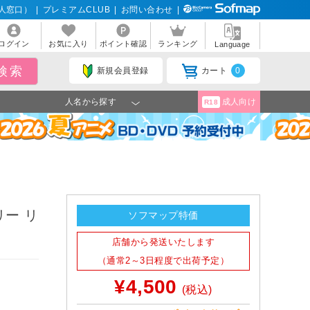
人窓口）
|
プレミアムCLUB
|
お問い合わせ
|
ログイン
お気に入り
ポイント確認
ランキング
Language
新規会員登録
カート
0
人名から探す
成人向け
R18
ー リ
ソフマップ特価
店舗から発送いたします
（通常2～3日程度で出荷予定）
¥4,500
(税込)