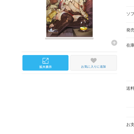
ソ
発
在
お気に入りに追加
送
お