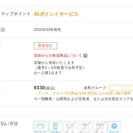
フマップポイント
45ポイントサービス
売日
2025/03/06発売
庫
数量限定
店頭からの発送商品について
店舗から発送いたします
（通常2～3日程度で出荷予定）
お一人様1点まで
料
¥330
送料グループ：
(税込)
グッズ
「グッズ」グループの商品を¥6,600以上のお買い物で無料
※一部離島・山間部および北海道、または当社指定エリア
支払い方法