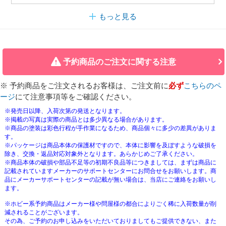
もっと見る
予約商品のご注文に関する注意
※ 予約商品をご注文されるお客様は、ご注文前に
必ず
こちらのペ
ージ
にて注意事項等をご確認ください。
※発売日以降、入荷次第の発送となります。
※掲載の写真は実際の商品とは多少異なる場合があります。
※商品の塗装は彩色行程が手作業になるため、商品個々に多少の差異がありま
す。
※パッケージは商品本体の保護材ですので、本体に影響を及ぼすような破損を
除き、交換・返品対応対象外となります。あらかじめご了承ください。
※商品本体の破損や部品不足等の初期不良品等につきましては、まずは商品に
記載されていますメーカーのサポートセンターにお問合せをお願いします。商
品にメーカーサポートセンターの記載が無い場合は、当店にご連絡をお願いし
ます。
※ホビー系予約商品はメーカー様や問屋様の都合によりごく稀に入荷数量が削
減されることがございます。
その為、ご予約のお申し込みをいただいておりましてもご提供できない、また