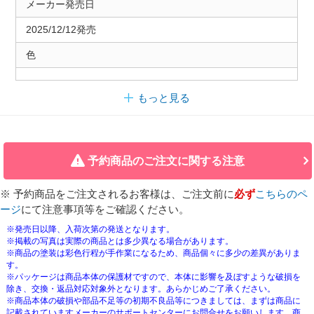
メーカー発売日
2025/12/12発売
色
もっと見る
予約商品のご注文に関する注意
※ 予約商品をご注文されるお客様は、ご注文前に
必ず
こちらのペ
ージ
にて注意事項等をご確認ください。
※発売日以降、入荷次第の発送となります。
※掲載の写真は実際の商品とは多少異なる場合があります。
※商品の塗装は彩色行程が手作業になるため、商品個々に多少の差異がありま
す。
※パッケージは商品本体の保護材ですので、本体に影響を及ぼすような破損を
除き、交換・返品対応対象外となります。あらかじめご了承ください。
※商品本体の破損や部品不足等の初期不良品等につきましては、まずは商品に
記載されていますメーカーのサポートセンターにお問合せをお願いします。商