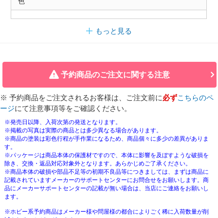
色
もっと見る
予約商品のご注文に関する注意
※ 予約商品をご注文されるお客様は、ご注文前に
必ず
こちらのペ
ージ
にて注意事項等をご確認ください。
※発売日以降、入荷次第の発送となります。
※掲載の写真は実際の商品とは多少異なる場合があります。
※商品の塗装は彩色行程が手作業になるため、商品個々に多少の差異がありま
す。
※パッケージは商品本体の保護材ですので、本体に影響を及ぼすような破損を
除き、交換・返品対応対象外となります。あらかじめご了承ください。
※商品本体の破損や部品不足等の初期不良品等につきましては、まずは商品に
記載されていますメーカーのサポートセンターにお問合せをお願いします。商
品にメーカーサポートセンターの記載が無い場合は、当店にご連絡をお願いし
ます。
※ホビー系予約商品はメーカー様や問屋様の都合によりごく稀に入荷数量が削