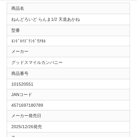
商品名
ねんどろいど らんま1/2 天道あかね
型番
ﾈﾝﾄﾞﾛｲﾄﾞﾃﾝﾄﾞｳｱｶﾈ
メーカー
グッドスマイルカンパニー
商品番号
101520551
JANコード
4571697180789
メーカー発売日
2025/12/26発売