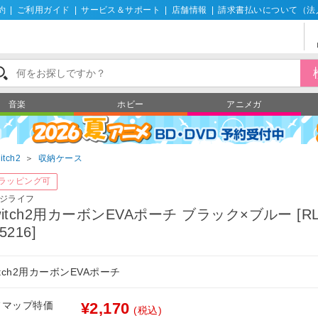
約
|
ご利用ガイド
|
サービス＆サポート
|
店舗情報
|
請求書払いについて（法
音楽
ホビー
アニメガ
itch2
＞
収納ケース
ラッピング可
ジライフ
witch2用カーボンEVAポーチ ブラック×ブルー [RL
5216]
itch2用カーボンEVAポーチ
フマップ特価
¥2,170
(税込)