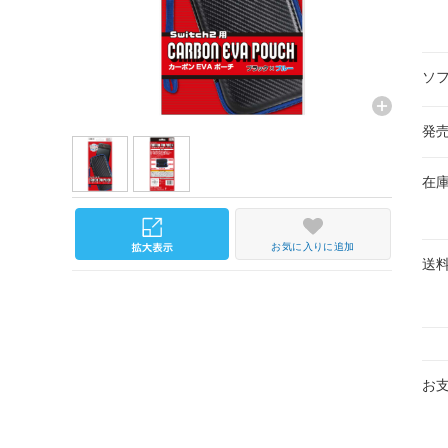
ソ
発
在
お気に入りに追加
送
お