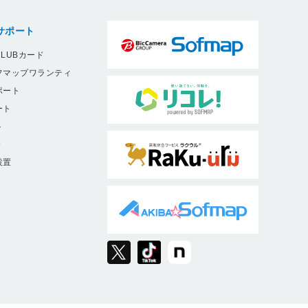
サポート
LUBカード
フマップワランティ
ポート
ート
ト
9
設置