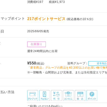
消費税¥197
税抜¥1,973
フマップポイント
217ポイントサービス
(税込価格の10％分)
売日
2025/06/05発売
庫
在庫限り
通常24時間以内に出荷
料
¥550
送料グループ：
(税込)
通常商品
「通常商品」グループの商品を¥3,300以上のお買い物で無
※一部離島・山間部および北海道、または当社指定エリア
支払い方法
ご利用いただけるPay払い