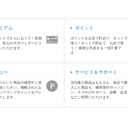
ミアム
ポイント
ントでさらにおトク！長期
ポイントをお店で貯めて、ネットで
、安心のサポートサービス
使う！ネットで貯めて、お店で使
いただけます。
う！ 面倒な手続きも一切不要で
す。
ュー
サービス＆サポート
ただいた商品の感想やご意
当社購入商品はもちろん、他店で購
稿ください。掲載されたお
入した商品も、修理受付やパソコ
ソフマップポイントをプレ
ン・スマホのサポート、診断・設定
たします。
などご利用いただけます。