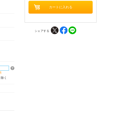
シェアする
料
を除く