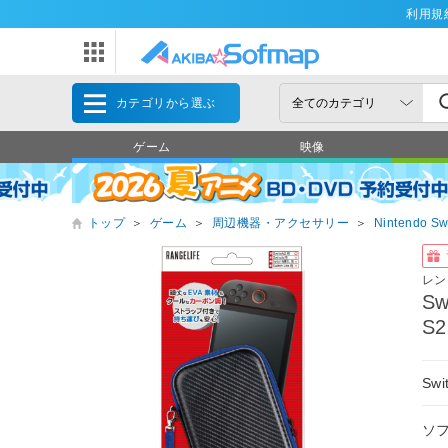
利用規
カテゴリから選ぶ
ゲーム
映像
トップ
＞
ゲーム
＞
周辺機器・アクセサリー
＞
Nintendo Sw
レン
S
S2
Sw
ソ