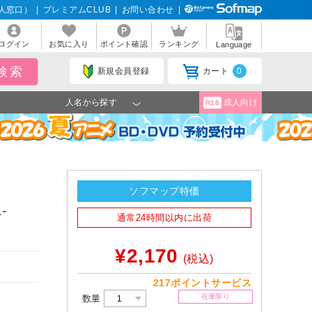
人窓口）
|
プレミアムCLUB
|
お問い合わせ
|
ログイン
お気に入り
ポイント確認
ランキング
Language
新規会員登録
カート
0
人名から探す
成人向け
R18
ソフマップ特価
-
通常24時間以内に出荷
¥2,170
(税込)
217ポイントサービス
在庫限り
数量