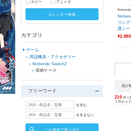
ホビー
アニメガ
Ninten
カレンダー検索
Ninte
リング
護シー
カテゴリ
¥2,980
ゲーム
周辺機器・アクセサリー
Nintendo Switch2
収納ケース
並び
フリーワード
210
件 (
1
件から
2
を含む
を含まない
この条件で絞り込む