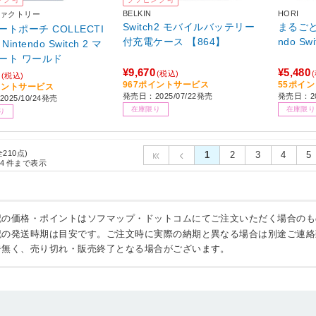
BELKIN
HORI
ァクトリー
Switch2 モバイルバッテリー
まるごと収
トポーチ COLLECTI
付充電ケース 【864】
ndo Sw
 Nintendo Switch 2 マ
ート ワールド
¥9,670
¥5,480
(税込)
(税込)
967ポイントサービス
55ポイ
イントサービス
発売日：2025/07/22発売
発売日：2
025/10/24発売
在庫限り
在庫限り
り
全210点)
1
2
3
4
5
4
件まで表示
記の価格・ポイントはソフマップ・ドットコムにてご注文いただく場合のも
記の発送時期は目安です。ご注文時に実際の納期と異なる場合は別途ご連絡
告無く、売り切れ・販売終了となる場合がございます。