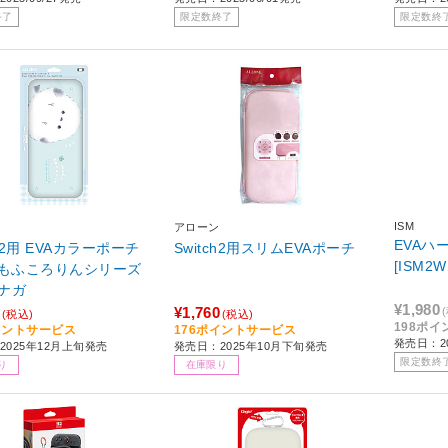
終了
限定数終了
限定数終
ISM
アローン
EVAハ
ch2用 EVAカラーポーチ
Switch2用スリムEVAポーチ
[ISM2W
iA もふころりんシリーズ
ナガ
¥1,980
¥1,760
(税込)
(税込)
198ポ
イントサービス
176ポイントサービス
発売日：20
2025年12月上旬発売
発売日：2025年10月下旬発売
限定数終
り
在庫限り