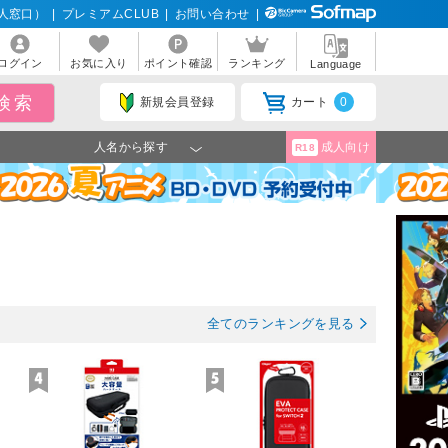
人窓口）
|
プレミアムCLUB
|
お問い合わせ
|
ログイン
お気に入り
ポイント確認
ランキング
Language
新規会員登録
カート
0
人名から探す
成人向け
R18
全てのランキングを見る