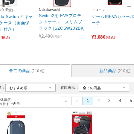
Nakabayashi
do(任天堂)
アローン
Switch2用 EVAプロテ
ndo Switch 2 キャ
ゲーム用EVAカラー
クトケース スリムブ
ケース（画面保
ーチ
ラック [SZCSW202BK]
ト付き）
¥2,400
¥3,080
(税込)
(税込)
(税込)
全ての商品
新品商品
(210点)
(210点)
順：
在庫表示：
全210点)
1
2
3
4
5
4
件まで表示