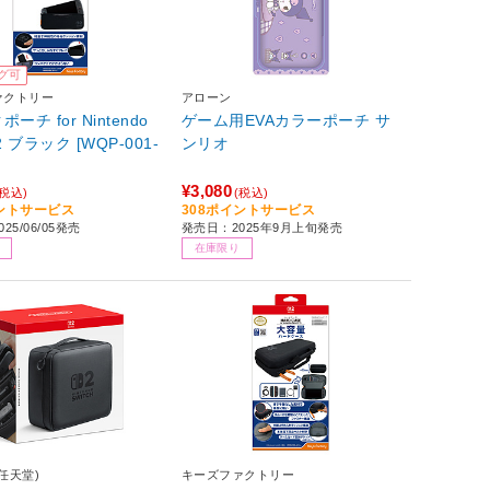
グ可
ァクトリー
アローン
ーチ for Nintendo
ゲーム用EVAカラーポーチ サ
 2 ブラック [WQP-001-
ンリオ
¥3,080
(税込)
(税込)
イントサービス
308ポイントサービス
25/06/05発売
発売日：2025年9月上旬発売
在庫限り
o(任天堂)
キーズファクトリー