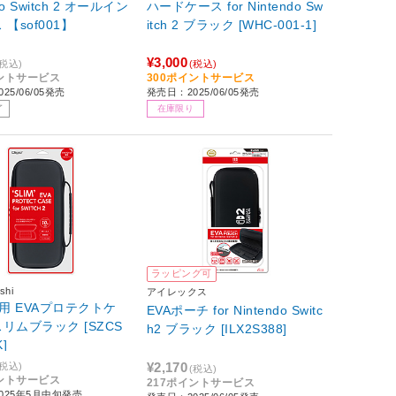
do Switch 2 オールイン
ハードケース for Nintendo Sw
【sof001】
itch 2 ブラック [WHC-001-1]
¥3,000
(税込)
(税込)
イントサービス
300ポイントサービス
25/06/05発売
発売日：2025/06/05発売
了
在庫限り
ラッピング可
shi
アイレックス
h2用 EVAプロテクトケ
EVAポーチ for Nintendo Switc
ムブラック [SZCS
h2 ブラック [ILX2S388]
]
¥2,170
(税込)
(税込)
イントサービス
217ポイントサービス
025年5月中旬発売