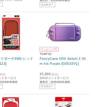
発売日：2025/06/05発売
了
限定数終了
ラッピング可
TOMTOC
ードポーチSW2 レッド
FancyCase-G05 Switch 2 Sli
113]
m Iris Purple [G05S3V1]
¥3,990
(税込)
(税込)
イントサービス
399ポイントサービス
25/06/05発売
発売日：2025/06/01発売
了
限定数終了