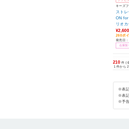
キーズフ
ストレー
ON for
リオカ
¥2,600
260ポ
発売日：2
在庫限
210
件 (
1
件から
2
※表
※表
※予