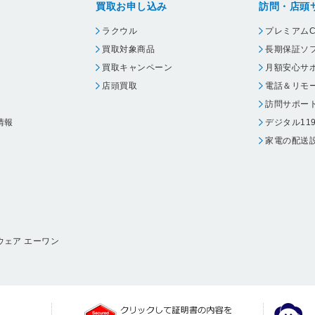
買取お申し込み
訪問・店頭
ラクウル
プレミアムC
買取対象商品
長期保証ソ
買取キャンペーン
月額安心サ
店頭買取
電話＆リモ
訪問サポー
情報
デジタル11
家電の配送
ウェア エーワン