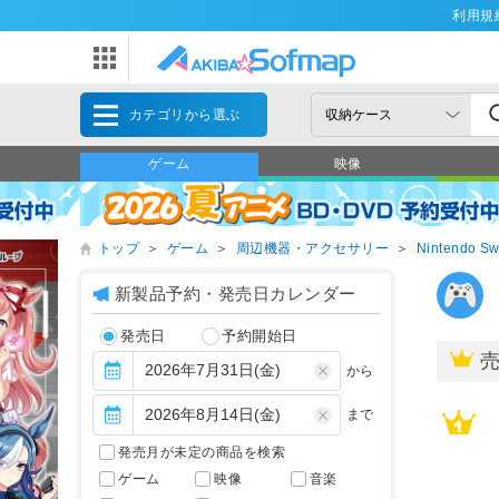
利用規
カテゴリから選ぶ
ゲーム
映像
トップ
＞
ゲーム
＞
周辺機器・アクセサリー
＞
Nintendo Sw
新製品予約・発売日カレンダー
発売日
予約開始日
から
まで
発売月が未定の商品を検索
ゲーム
映像
音楽