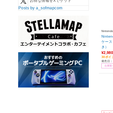
お得な情報をXでゲット
Posts by a_sofmapcom
Ninten
Ninte
ケース
き）
¥2,980
30ポイ
発売日：2
在庫限
ラッピ