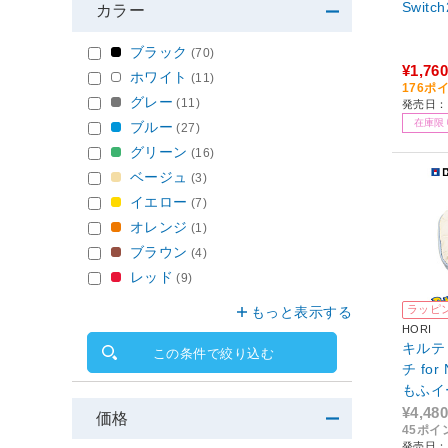
Swit
カラー
ブラック
(70)
¥1,760
ホワイト
(11)
176ポ
グレー
(11)
発売日：
在庫限
ブルー
(27)
グリーン
(16)
ベージュ
(3)
イエロー
(7)
オレンジ
(1)
ブラウン
(4)
レッド
(9)
ラッピ
もっと表示する
HORI
キルテ
この条件で絞り込む
チ for 
もふイ
¥4,480
価格
45ポイ
発売日：2