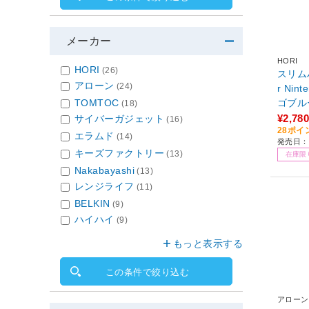
メーカー
HORI
HORI
(26)
スリム
アローン
(24)
r Nin
TOMTOC
ゴブルー
(18)
¥2,780
サイバーガジェット
(16)
28ポイ
エラムド
(14)
発売日：2
キーズファクトリー
(13)
在庫限
Nakabayashi
(13)
レンジライフ
(11)
BELKIN
(9)
ハイハイ
(9)
もっと表示する
この条件で絞り込む
アローン