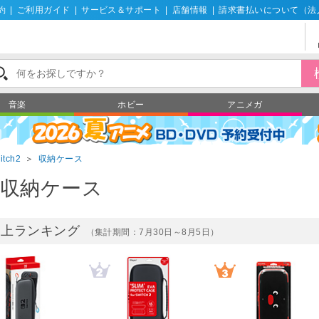
約
|
ご利用ガイド
|
サービス＆サポート
|
店舗情報
|
請求書払いについて（法
音楽
ホビー
アニメガ
itch2
＞
収納ケース
収納ケース
売上ランキング
（集計期間：7月30日～8月5日）