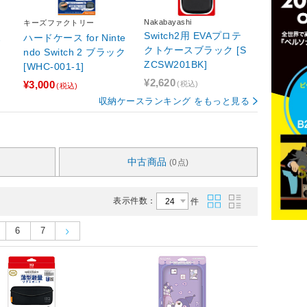
Nakabayashi
キーズファクトリー
Switch2用 EVAプロテ
ポ
ハードケース for Ninte
クトケースブラック [S
ndo Switch 2 ブラック
ZCSW201BK]
[WHC-001-1]
¥2,620
¥3,000
(税込)
(税込)
収納ケースランキング をもっと見る
中古商品
(0点)
表示件数：
件
6
7