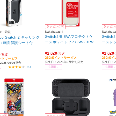
ラッピング可
ラッピン
Nakabayashi
Nakabaya
do(任天堂)
Switch2用 EVAプロテクトケ
Switc
ndo Switch 2 キャリング
ースホワイト [SZCSW201W]
（画面保護シート付
¥2,620
¥2,620
(税込)
(税込)
262ポイントサービス
262ポ
ントサービス
発売日：2025年5月中旬発売
発売日：2
025/06/05発売
在庫限り
在庫限り
（1）
り
ング可
ラッピング可