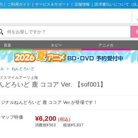
約
|
ご利用ガイド
|
サービス＆サポート
|
店舗情報
|
請求書払いについて（法
音楽
ホビー
アニメガ
ール
＞
ねんどろいど
ドスマイルアーツ上海
んどろいど 鹿 ココア Ver. 【sof001】
ジナルねんどろいど 鹿 ココア Ver.が登場です！
フマップ特価
¥6,200
(税込)
消費税¥563
税抜¥5,637