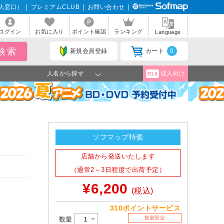
人窓口）
|
プレミアムCLUB
|
お問い合わせ
|
ログイン
お気に入り
ポイント確認
ランキング
Language
新規会員登録
カート
0
人名から探す
成人向け
R18
ソフマップ特価
店舗から発送いたします
（通常2～3日程度で出荷予定）
¥6,200
(税込)
310ポイントサービス
数量限定
数量