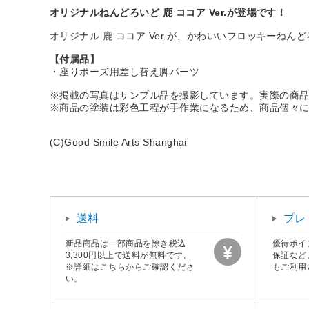
オリジナルねんどろいど 鹿 ココア Ver.が登場です！
オリジナル 鹿 ココア Ver.が、かわいいフロッキーねん
【付属品】
・座りポーズ用差し替え脚パーツ
※掲載の写真はサンプル品を撮影しています。実際の商
※商品の塗装は彩色工程が手作業になるため、商品個々
(C)Good Smile Arts Shanghai
送料
プレ
新品商品は一部商品を除き税込
優待ポイ
3,300円以上で送料が無料です。
保証など
※詳細はこちらからご確認くださ
もご利用
い。