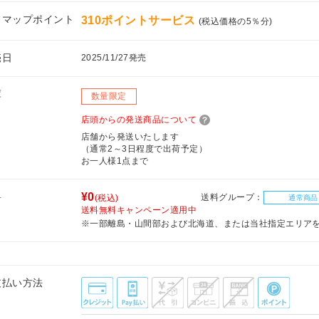
フマップポイント
310ポイントサービス
(税込価格の5％分)
売日
2025/11/27発売
庫
数量限定
店頭からの発送商品について
店舗から発送いたします
（通常2～3日程度で出荷予定）
お一人様1点まで
料
¥0
送料グループ：
(税込)
通常商品
送料無料キャンペーン適用中
※一部離島・山間部および北海道、または当社指定エリア
支払い方法