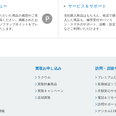
ュー
サービス＆サポート
ただいた商品の感想やご意
当社購入商品はもちろん、他店で購
稿ください。掲載されたお
入した商品も、修理受付やパソコ
ソフマップポイントをプレ
ン・スマホのサポート、診断・設定
たします。
などご利用いただけます。
買取お申し込み
訪問・店頭
ラクウル
プレミアムC
買取対象商品
長期保証ソ
買取キャンペーン
月額安心サ
店頭買取
電話＆リモ
訪問サポー
情報
デジタル11