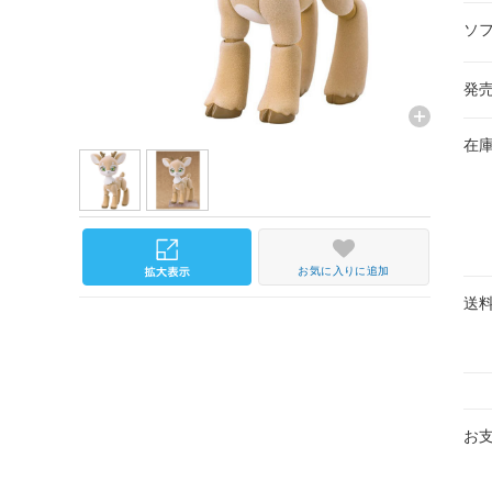
ソ
発
在
お気に入りに追加
送
お