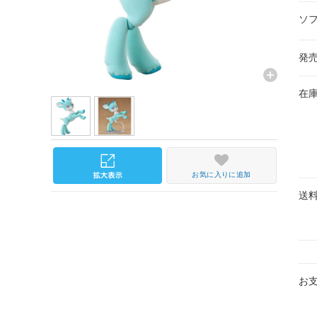
ソ
発
在
お気に入りに追加
送
お