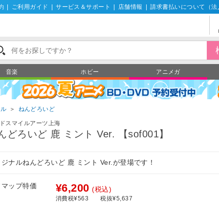
約
|
ご利用ガイド
|
サービス＆サポート
|
店舗情報
|
請求書払いについて（法
音楽
ホビー
アニメガ
ール
＞
ねんどろいど
ドスマイルアーツ上海
んどろいど 鹿 ミント Ver. 【sof001】
ジナルねんどろいど 鹿 ミント Ver.が登場です！
フマップ特価
¥6,200
(税込)
消費税¥563
税抜¥5,637