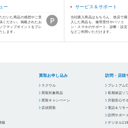
ュー
サービス＆サポート
ただいた商品の感想やご意
当社購入商品はもちろん、他店で購
稿ください。掲載されたお
入した商品も、修理受付やパソコ
ソフマップポイントをプレ
ン・スマホのサポート、診断・設定
たします。
などご利用いただけます。
買取お申し込み
訪問・店頭
ラクウル
プレミアムC
買取対象商品
長期保証ソ
買取キャンペーン
月額安心サ
店頭買取
電話＆リモ
訪問サポー
情報
デジタル11