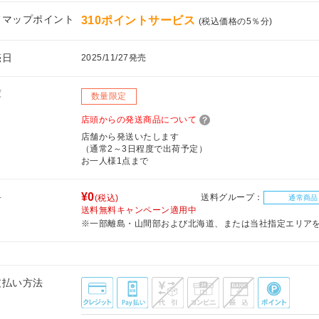
フマップポイント
310ポイントサービス
(税込価格の5％分)
売日
2025/11/27発売
庫
数量限定
店頭からの発送商品について
店舗から発送いたします
（通常2～3日程度で出荷予定）
お一人様1点まで
料
¥0
送料グループ：
(税込)
通常商品
送料無料キャンペーン適用中
※一部離島・山間部および北海道、または当社指定エリア
支払い方法