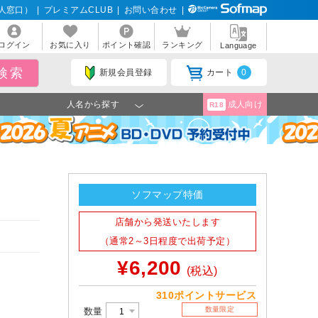
人窓口）
|
プレミアムCLUB
|
お問い合わせ
|
ログイン
お気に入り
ポイント確認
ランキング
Language
新規会員登録
カート
0
人名から探す
成人向け
R18
ソフマップ特価
店舗から発送いたします
（通常2～3日程度で出荷予定）
¥6,200
(税込)
310ポイントサービス
数量限定
数量