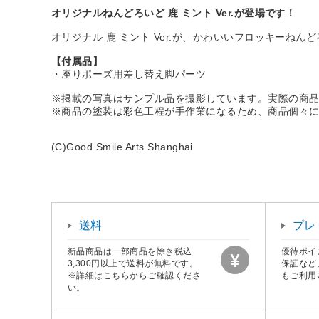
オリジナルねんどろいど 鹿 ミント Ver.が登場です！
オリジナル 鹿 ミント Ver.が、かわいいフロッキーねん
【付属品】
・座りポーズ用差し替え脚パーツ
※掲載の写真はサンプル品を撮影しています。実際の商
※商品の塗装は彩色工程が手作業になるため、商品個々
(C)Good Smile Arts Shanghai
送料
プレ
新品商品は一部商品を除き税込
優待ポイ
3,300円以上で送料が無料です。
保証など
※詳細はこちらからご確認くださ
もご利用
い。