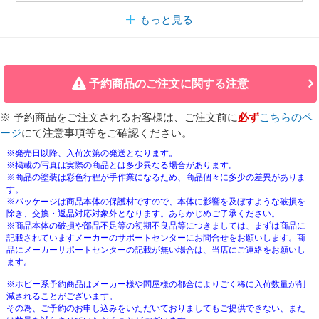
もっと見る
予約商品のご注文に関する注意
※ 予約商品をご注文されるお客様は、ご注文前に
必ず
こちらのペ
ージ
にて注意事項等をご確認ください。
※発売日以降、入荷次第の発送となります。
※掲載の写真は実際の商品とは多少異なる場合があります。
※商品の塗装は彩色行程が手作業になるため、商品個々に多少の差異がありま
す。
※パッケージは商品本体の保護材ですので、本体に影響を及ぼすような破損を
除き、交換・返品対応対象外となります。あらかじめご了承ください。
※商品本体の破損や部品不足等の初期不良品等につきましては、まずは商品に
記載されていますメーカーのサポートセンターにお問合せをお願いします。商
品にメーカーサポートセンターの記載が無い場合は、当店にご連絡をお願いし
ます。
※ホビー系予約商品はメーカー様や問屋様の都合によりごく稀に入荷数量が削
減されることがございます。
その為、ご予約のお申し込みをいただいておりましてもご提供できない、また