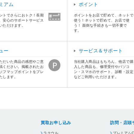
ミアム
ポイント
ントでさらにおトク！長期
ポイントをお店で貯めて、ネットで
、安心のサポートサービス
使う！ネットで貯めて、お店で使
いただけます。
う！ 面倒な手続きも一切不要で
す。
ュー
サービス＆サポート
ただいた商品の感想やご意
当社購入商品はもちろん、他店で購
稿ください。掲載されたお
入した商品も、修理受付やパソコ
ソフマップポイントをプレ
ン・スマホのサポート、診断・設定
たします。
などご利用いただけます。
買取お申し込み
訪問・店頭
ラクウル
プレミアムC