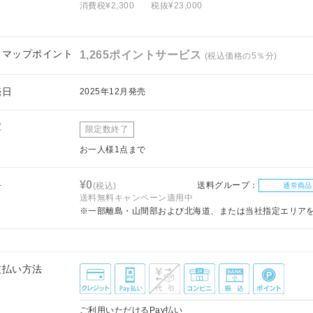
消費税¥2,300
税抜¥23,000
フマップポイント
1,265ポイントサービス
(税込価格の5％分)
売日
2025年12月発売
庫
限定数終了
お一人様1点まで
料
¥0
送料グループ：
(税込)
通常商品
送料無料キャンペーン適用中
※一部離島・山間部および北海道、または当社指定エリア
支払い方法
ご利用いただけるPay払い