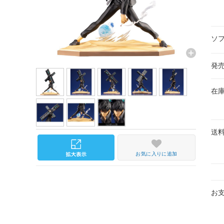
ソ
発
在
送
お気に入りに追加
お