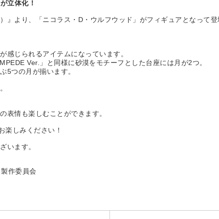
屋が立体化！
ンピード）』より、「ニコラス・D・ウルフウッド」がフィギュアとなって
愁が感じられるアイテムになっています。
TAMPEDE Ver.」と同様に砂漠をモチーフとした台座には月が2つ。
ぶ5つの月が揃います。
言。
での表情も楽しむことができます。
でお楽しみください！
ございます。
E」製作委員会