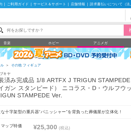
約
|
ご利用ガイド
|
サービス＆サポート
|
店舗情報
|
請求書払いについて（法
音楽
ホビー
アニメガ
ール
＞
その他 フィギュア
ブキヤ
装済み完成品 1/8 ARTFX J TRIGUN STAMPED
イガン スタンピード） ニコラス・D・ウルフウ
IGUN STAMPEDE Ver.
大な十字架型の重兵器“パニッシャー”を背負った葬儀屋が立体化！
フマップ特価
¥25,300
(税込)