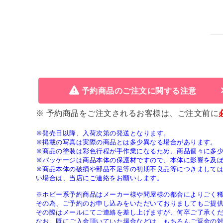
予約商品のご注文に関する注意
※ 予約商品をご注文されるお客様は、ご注文前に
※発売日以降、入荷次第の発送となります。
※掲載の写真は実際の商品とは多少異なる場合があります。
※商品の塗装は彩色行程が手作業になるため、商品個々に多
※パッケージは商品本体の保護材ですので、本体に影響を及
※商品本体の破損や部品不足等の初期不良品等につきまして
い場合は、当店にご連絡をお願いします。
※ホビー系予約商品はメーカー様や問屋様の都合によりごく
その為、ご予約のお申し込みをいただいておりましてもご提
その際はメールにてご連絡を差し上げますが、何卒ご了承く
なお、既にご入金頂いていた場合などは、もちろんご返金の