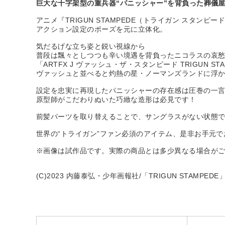
巨大な十字架型の重兵器“パニッシャー”を背負った葬儀
アニメ『TRIGUN STAMPEDE（トライガン スタ
アクション設定のポーズを元に立体化。
気だるげな立ち姿と鋭い視線から
普段は飄々としつつも辛い境遇を背負ったニコラスの哀
「ARTFX J ヴァッシュ・ザ・スタンピード TRIGUN S
ヴァッシュと並べると灼熱の星・ノーマンズランドに浮か
設定を忠実に再現したパニッシャーの存在感は圧巻の一
原型師がこだわりぬいた巧緻な造形は必見です！
前髪パーツを取り替えることで、サングラスがない状態
世界の“トライガン”ファン必須のアイテム、是非お手元
※画像は試作品です。実際の商品とは多少異なる場合が
(C)2023 内藤泰弘・少年画報社/「TRIGUN STAMPED