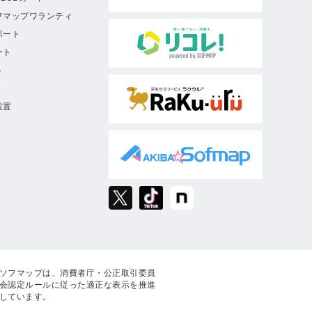
フマップワランティ
ポート
ート
ト
9
設置
ソフマップは、消費者庁・公正取引委員
会認定ルールに従った適正な表示を推進
しています。