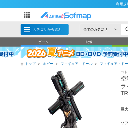
利用規
カテゴリから選ぶ
ゲーム
映像
トップ
＞
ホビー
＞
フィギュア・ドール
＞
フィギュア・ド
コト
塗
ラ
TR
巨
ソ