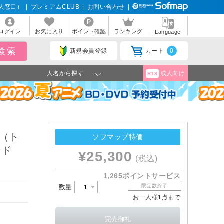
人窓口）
|
プレミアムCLUB
|
お問い合わせ
|
ログイン
お気に入り
ポイント確認
ランキング
Language
新規会員登録
カート
0
人名から探す
成人向け
R18
E（ト
ソフマップ特価
ッド
¥25,300
(税込)
1,265ポイントサービス
限定数終了
数量
お一人様1点まで