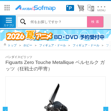
トップ
＞
ホビー
＞
フィギュア・ドール
＞
フィギュア・ドール
＞
フ
バンダイスピリッツ
Figuarts Zero Touche Metallique ベルセルク ガ
ッツ（狂戦士の甲冑）