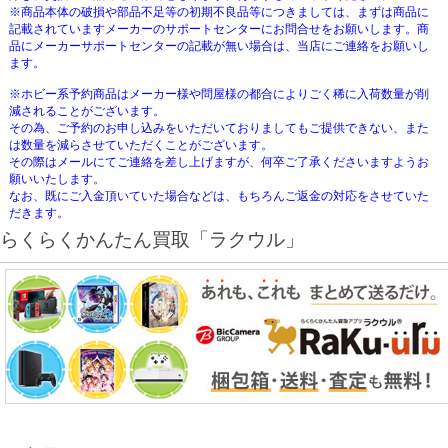
※商品本体の破損や部品不足等の初期不良品等につきましては、まずは商品に
記載されていますメーカーのサポートセンターにお問合せをお願いします。商
品にメーカーサポートセンターの記載が無い場合は、当店にご連絡をお願いし
ます。
※ホビー系予約商品はメーカー様や問屋様の都合によりごく稀に入荷数量が削
減されることがございます。
その為、ご予約のお申し込みをいただいておりましてもご提供できない、また
は数量を減らさせていただくことがございます。
その際はメールにてご連絡を差し上げますが、何卒ご了承くださいますようお
願いいたします。
なお、既にご入金頂いていた場合などは、もちろんご返金の対応をさせていた
だきます。
らくらくかんたん買取「ラクウル」