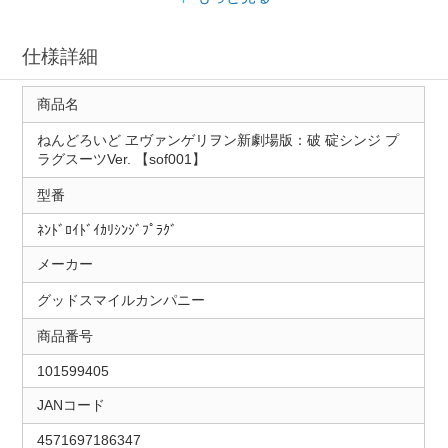
仕様詳細
商品名
ねんどろいど ヱヴァンゲリヲン新劇場版：破 碇シンジ プ
ラグスーツVer. 【sof001】
型番
ﾈﾝﾄﾞﾛｲﾄﾞｲｶﾘｼﾝｼﾞﾌﾟﾗｸﾞ
メーカー
グッドスマイルカンパニー
商品番号
101599405
JANコード
4571697186347