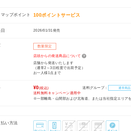
フマップポイント
100ポイントサービス
売日
2026/01/31発売
庫
数量限定
店頭からの発送商品について
店舗から発送いたします
（通常2～3日程度で出荷予定）
お一人様1点まで
料
¥0
送料グループ：
(税込)
通常商品
送料無料キャンペーン適用中
※一部離島・山間部および北海道、または当社指定エリア
支払い方法