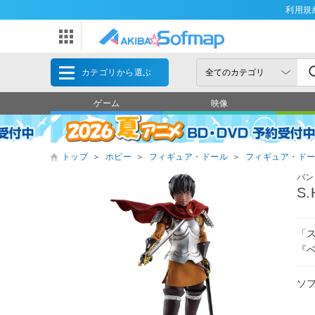
利用規
カテゴリから選ぶ
ゲーム
映像
トップ
＞
ホビー
＞
フィギュア・ドール
＞
フィギュア・ド
バン
S
「
『
ソ