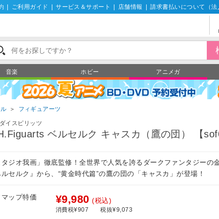
約
|
ご利用ガイド
|
サービス＆サポート
|
店舗情報
|
請求書払いについて（法
音楽
ホビー
アニメガ
ール
＞
フィギュアーツ
ダイスピリッツ
.H.Figuarts ベルセルク キャスカ（鷹の団） 【sof
スタジオ我画」徹底監修！全世界で人気を誇るダークファンタジーの
ベルセルク』から、“黄金時代篇”の鷹の団の「キャスカ」が登場！
フマップ特価
¥9,980
(税込)
消費税¥907
税抜¥9,073