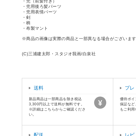
・兜（前髪付き）
・兜用後ろ髪パーツ
・兜用表情パーツ
・剣
・柄
・布製マント
※商品の画像は実際の商品と一部異なる場合がございま
(C)三浦建太郎・スタジオ我画/白泉社
送料
プレ
新品商品は一部商品を除き税込
優待ポイ
3,300円以上で送料が無料です。
保証など
※詳細はこちらからご確認くださ
もご利用
い。
配送
レビ