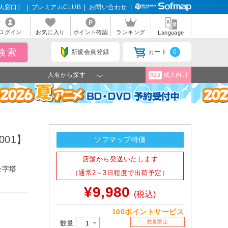
人窓口）
|
プレミアムCLUB
|
お問い合わせ
|
ログイン
お気に入り
ポイント確認
ランキング
Language
新規会員登録
カート
0
人名から探す
成人向け
R18
001】
ソフマップ特価
店舗から発送いたします
金字塔
（通常2～3日程度で出荷予定）
¥9,980
(税込)
100ポイントサービス
数量限定
数量