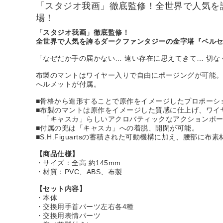
「スタジオ我画」徹底監修！全世界で人気を
場！
「スタジオ我画」徹底監修！
全世界で人気を誇るダークファンタジーの金字塔『ベルセ
「なぜだか手の届かない… 遠い存在に思えてきて… 切な
布製のマントはワイヤー入りで自由にポージングが可能
へルメットが付属。
■骨格から造形することで原作をイメージしたプロポーシ
■布製のマントは原作をイメージした質感に仕上げ、ワイ
「キャスカ」らしいアクロバティックなアクションポー
■付属の兜は「キャスカ」への着脱、開閉が可能。
■S.H.Figuartsの蓄積された可動機構に加え、腰
【商品仕様】
・サイズ：全高 約145mm
・材質：PVC、ABS、布製
【セット内容】
・本体
・交換用手首パーツ左右各4種
・交換用表情パーツ