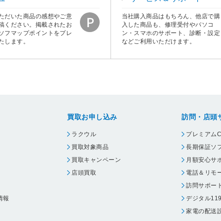
ただいた商品の感想やご意
当社購入商品はもちろん、他店で購
稿ください。掲載されたお
入した商品も、修理受付やパソコ
ソフマップポイントをプレ
ン・スマホのサポート、診断・設定
たします。
などご利用いただけます。
買取お申し込み
訪問・店頭
ラクウル
プレミアムC
買取対象商品
長期保証ソ
買取キャンペーン
月額安心サ
店頭買取
電話＆リモ
訪問サポー
情報
デジタル11
家電の配送