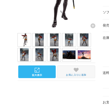
ソ
発
在
送
お気に入りに追加
お