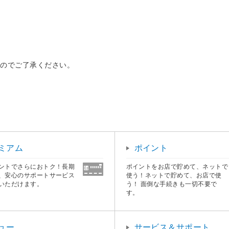
すのでご了承ください。
ミアム
ポイント
ントでさらにおトク！長期
ポイントをお店で貯めて、ネットで
、安心のサポートサービス
使う！ネットで貯めて、お店で使
いただけます。
う！ 面倒な手続きも一切不要で
す。
ュー
サービス＆サポート