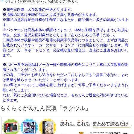
ージ
にて注意事項等をご確認ください。
※発売日以降、入荷次第の発送となります。
※掲載の写真は実際の商品とは多少異なる場合があります。
※商品の塗装は彩色行程が手作業になるため、商品個々に多少の差異がありま
す。
※パッケージは商品本体の保護材ですので、本体に影響を及ぼすような破損を
除き、交換・返品対応対象外となります。あらかじめご了承ください。
※商品本体の破損や部品不足等の初期不良品等につきましては、まずは商品に
記載されていますメーカーのサポートセンターにお問合せをお願いします。商
品にメーカーサポートセンターの記載が無い場合は、当店にご連絡をお願いし
ます。
※ホビー系予約商品はメーカー様や問屋様の都合によりごく稀に入荷数量が削
減されることがございます。
その為、ご予約のお申し込みをいただいておりましてもご提供できない、また
は数量を減らさせていただくことがございます。
その際はメールにてご連絡を差し上げますが、何卒ご了承くださいますようお
願いいたします。
なお、既にご入金頂いていた場合などは、もちろんご返金の対応をさせていた
だきます。
らくらくかんたん買取「ラクウル」