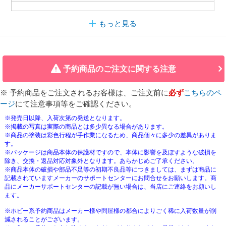
もっと見る
予約商品のご注文に関する注意
※ 予約商品をご注文されるお客様は、ご注文前に
必ず
こちらのペ
ージ
にて注意事項等をご確認ください。
※発売日以降、入荷次第の発送となります。
※掲載の写真は実際の商品とは多少異なる場合があります。
※商品の塗装は彩色行程が手作業になるため、商品個々に多少の差異がありま
す。
※パッケージは商品本体の保護材ですので、本体に影響を及ぼすような破損を
除き、交換・返品対応対象外となります。あらかじめご了承ください。
※商品本体の破損や部品不足等の初期不良品等につきましては、まずは商品に
記載されていますメーカーのサポートセンターにお問合せをお願いします。商
品にメーカーサポートセンターの記載が無い場合は、当店にご連絡をお願いし
ます。
※ホビー系予約商品はメーカー様や問屋様の都合によりごく稀に入荷数量が削
減されることがございます。