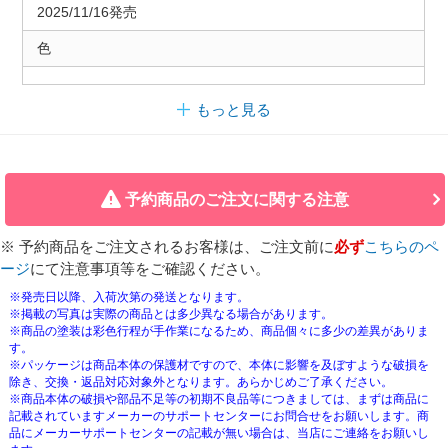
2025/11/16発売
色
もっと見る
予約商品のご注文に関する注意
※ 予約商品をご注文されるお客様は、ご注文前に
必ず
こちらのペ
ージ
にて注意事項等をご確認ください。
※発売日以降、入荷次第の発送となります。
※掲載の写真は実際の商品とは多少異なる場合があります。
※商品の塗装は彩色行程が手作業になるため、商品個々に多少の差異がありま
す。
※パッケージは商品本体の保護材ですので、本体に影響を及ぼすような破損を
除き、交換・返品対応対象外となります。あらかじめご了承ください。
※商品本体の破損や部品不足等の初期不良品等につきましては、まずは商品に
記載されていますメーカーのサポートセンターにお問合せをお願いします。商
品にメーカーサポートセンターの記載が無い場合は、当店にご連絡をお願いし