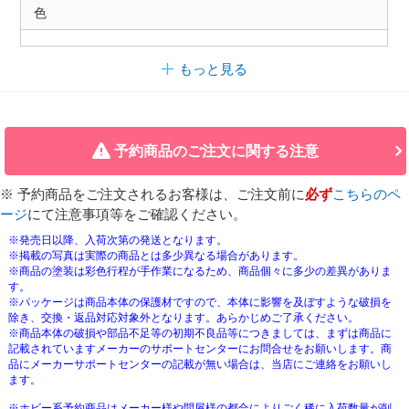
色
もっと見る
予約商品のご注文に関する注意
※ 予約商品をご注文されるお客様は、ご注文前に
必ず
こちらのペ
ージ
にて注意事項等をご確認ください。
※発売日以降、入荷次第の発送となります。
※掲載の写真は実際の商品とは多少異なる場合があります。
※商品の塗装は彩色行程が手作業になるため、商品個々に多少の差異がありま
す。
※パッケージは商品本体の保護材ですので、本体に影響を及ぼすような破損を
除き、交換・返品対応対象外となります。あらかじめご了承ください。
※商品本体の破損や部品不足等の初期不良品等につきましては、まずは商品に
記載されていますメーカーのサポートセンターにお問合せをお願いします。商
品にメーカーサポートセンターの記載が無い場合は、当店にご連絡をお願いし
ます。
※ホビー系予約商品はメーカー様や問屋様の都合によりごく稀に入荷数量が削