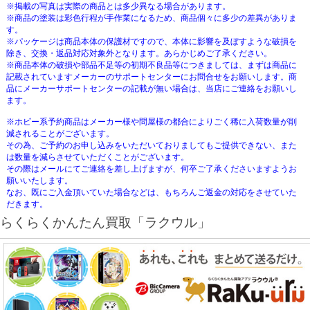
※掲載の写真は実際の商品とは多少異なる場合があります。
※商品の塗装は彩色行程が手作業になるため、商品個々に多少の差異がありま
す。
※パッケージは商品本体の保護材ですので、本体に影響を及ぼすような破損を
除き、交換・返品対応対象外となります。あらかじめご了承ください。
※商品本体の破損や部品不足等の初期不良品等につきましては、まずは商品に
記載されていますメーカーのサポートセンターにお問合せをお願いします。商
品にメーカーサポートセンターの記載が無い場合は、当店にご連絡をお願いし
ます。
※ホビー系予約商品はメーカー様や問屋様の都合によりごく稀に入荷数量が削
減されることがございます。
その為、ご予約のお申し込みをいただいておりましてもご提供できない、また
は数量を減らさせていただくことがございます。
その際はメールにてご連絡を差し上げますが、何卒ご了承くださいますようお
願いいたします。
なお、既にご入金頂いていた場合などは、もちろんご返金の対応をさせていた
だきます。
らくらくかんたん買取「ラクウル」