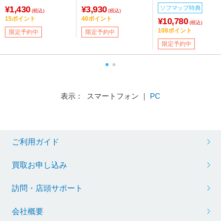
TVアニメ『リコリス・
¥1,430
¥3,930
ソフマップ特典
リコイル』フェア特典
(税込)
(税込)
15ポイント
40ポイント
対象
¥10,780
(税込)
108ポイント
限定予約中
限定予約中
限定予約中
表示： スマートフォン ｜
PC
ご利用ガイド
買取お申し込み
訪問・店頭サポート
会社概要