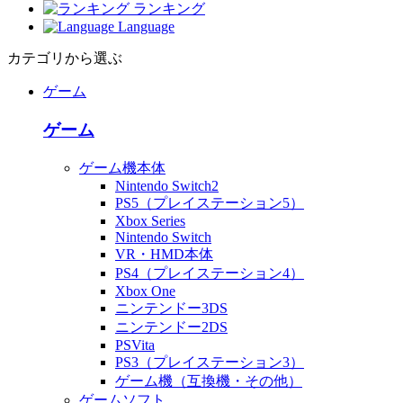
ランキング
Language
カテゴリから選ぶ
ゲーム
ゲーム
ゲーム機本体
Nintendo Switch2
PS5（プレイステーション5）
Xbox Series
Nintendo Switch
VR・HMD本体
PS4（プレイステーション4）
Xbox One
ニンテンドー3DS
ニンテンドー2DS
PSVita
PS3（プレイステーション3）
ゲーム機（互換機・その他）
ゲームソフト