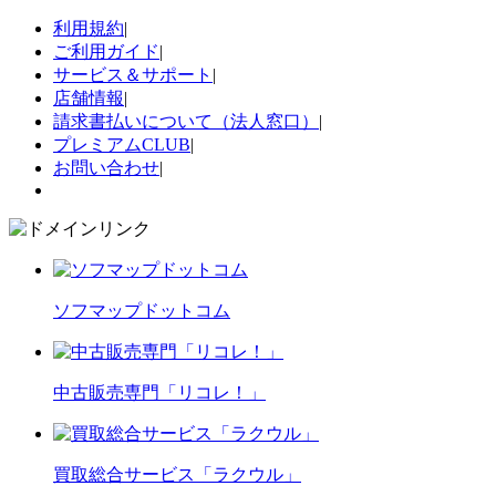
利用規約
|
ご利用ガイド
|
サービス＆サポート
|
店舗情報
|
請求書払いについて（法人窓口）
|
プレミアムCLUB
|
お問い合わせ
|
ソフマップドットコム
中古販売専門「リコレ！」
買取総合サービス「ラクウル」