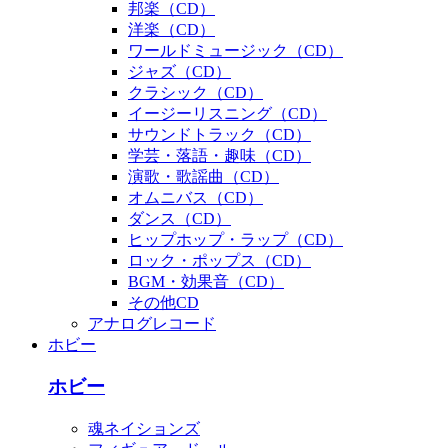
邦楽（CD）
洋楽（CD）
ワールドミュージック（CD）
ジャズ（CD）
クラシック（CD）
イージーリスニング（CD）
サウンドトラック（CD）
学芸・落語・趣味（CD）
演歌・歌謡曲（CD）
オムニバス（CD）
ダンス（CD）
ヒップホップ・ラップ（CD）
ロック・ポップス（CD）
BGM・効果音（CD）
その他CD
アナログレコード
ホビー
ホビー
魂ネイションズ