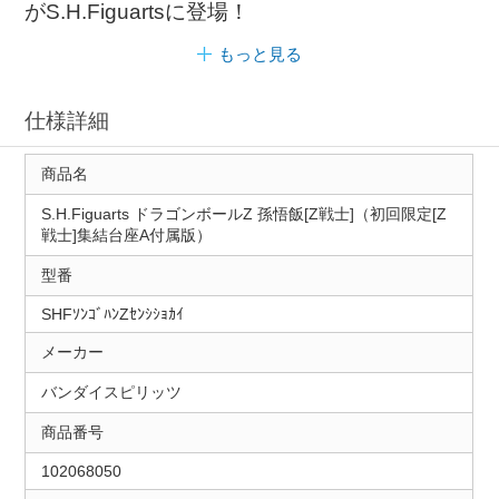
がS.H.Figuartsに登場！
もっと見る
仕様詳細
商品名
S.H.Figuarts ドラゴンボールZ 孫悟飯[Z戦士]（初回限定[Z
戦士]集結台座A付属版）
型番
SHFｿﾝｺﾞﾊﾝZｾﾝｼｼｮｶｲ
メーカー
バンダイスピリッツ
商品番号
102068050