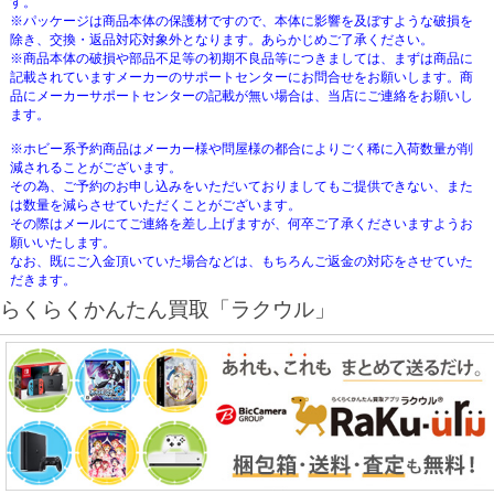
す。
※パッケージは商品本体の保護材ですので、本体に影響を及ぼすような破損を
除き、交換・返品対応対象外となります。あらかじめご了承ください。
※商品本体の破損や部品不足等の初期不良品等につきましては、まずは商品に
記載されていますメーカーのサポートセンターにお問合せをお願いします。商
品にメーカーサポートセンターの記載が無い場合は、当店にご連絡をお願いし
ます。
※ホビー系予約商品はメーカー様や問屋様の都合によりごく稀に入荷数量が削
減されることがございます。
その為、ご予約のお申し込みをいただいておりましてもご提供できない、また
は数量を減らさせていただくことがございます。
その際はメールにてご連絡を差し上げますが、何卒ご了承くださいますようお
願いいたします。
なお、既にご入金頂いていた場合などは、もちろんご返金の対応をさせていた
だきます。
らくらくかんたん買取「ラクウル」