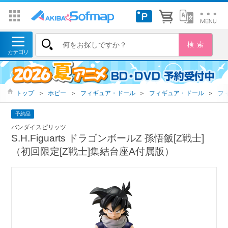
トップ
＞
ホビー
＞
フィギュア・ドール
＞
フィギュア・ドール
＞
フ
予約品
バンダイスピリッツ
S.H.Figuarts ドラゴンボールZ 孫悟飯[Z戦士]
（初回限定[Z戦士]集結台座A付属版）