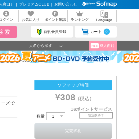
人窓口）
|
プレミアムCLUB
|
お問い合わせ
|
ログイン
お気に入り
ポイント確認
ランキング
Language
新規会員登録
カート
0
人名から探す
成人向け
R18
ソフマップ特価
¥308
(税込)
リーズで
16ポイントサービス
限定数終了
数量