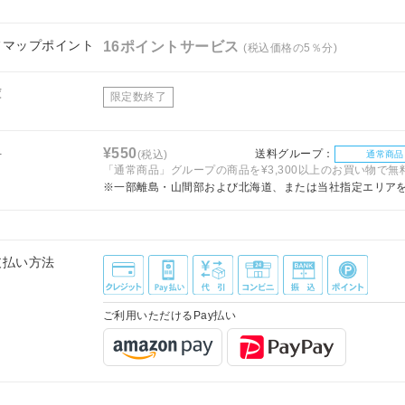
フマップポイント
16ポイントサービス
(税込価格の5％分)
庫
限定数終了
料
¥550
送料グループ：
(税込)
通常商品
「通常商品」グループの商品を¥3,300以上のお買い物で無
※一部離島・山間部および北海道、または当社指定エリア
支払い方法
ご利用いただけるPay払い