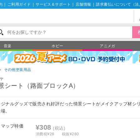
約
|
ご利用ガイド
|
サービス＆サポート
|
店舗情報
|
請求書払いについて（法
音楽
ホビー
アニメガ
＞
その他塗装用品
ヤ
景シート（路面ブロックA）
リジナルグッズで販売され好評だった情景シートがメイクアップ材シ
登場。
フマップ特価
¥308
(税込)
消費税¥28
税抜¥280