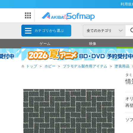
利用規
カテゴリから選ぶ
ゲーム
映像
トップ
＞
ホビー
＞
プラモデル製作用アイテム
＞
塗装用品
タミ
情
オ
再
ソ