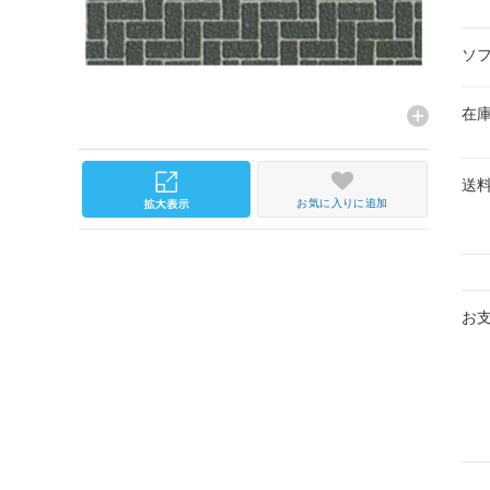
ソ
在
送
お気に入りに追加
お