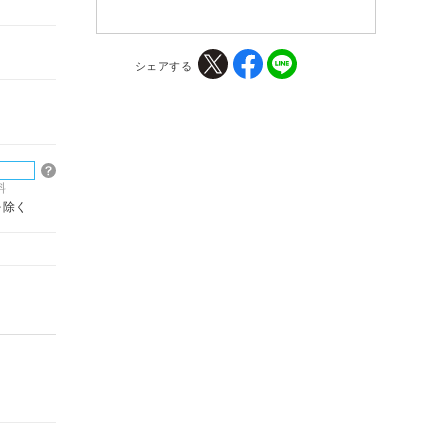
シェアする
料
を除く