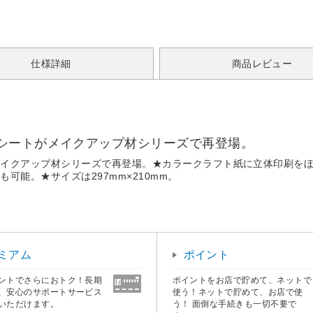
仕様詳細
商品レビュー
シートがメイクアップ材シリーズで再登場。
クアップ材シリーズで再登場。★カラークラフト紙に立体印刷をほどこし
能。★サイズは297mm×210mm。
ミアム
ポイント
ントでさらにおトク！長期
ポイントをお店で貯めて、ネットで
、安心のサポートサービス
使う！ネットで貯めて、お店で使
いただけます。
う！ 面倒な手続きも一切不要で