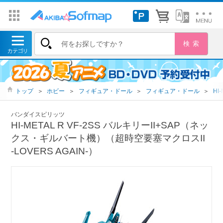
トップ
＞
ホビー
＞
フィギュア・ドール
＞
フィギュア・ドール
＞
HI-
バンダイスピリッツ
HI-METAL R VF-2SS バルキリーII+SAP（ネッ
クス・ギルバート機）（超時空要塞マクロスII
‐LOVERS AGAIN-）