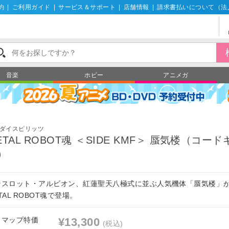
約
|
ご利用ガイド
|
サービス＆サポート
|
店舗情報
|
請求書払いについて（法
音楽
ホビー
アニメガ
ダイスピリッツ
ETAL ROBOT魂 ＜SIDE KMF＞ 蜃気楼（コード
）
ンスロット・アルビオン、紅蓮聖天八極式に並ぶ人気機体「蜃気楼」
TAL ROBOT魂で登場。
フマップ特価
¥13,300
(税込)