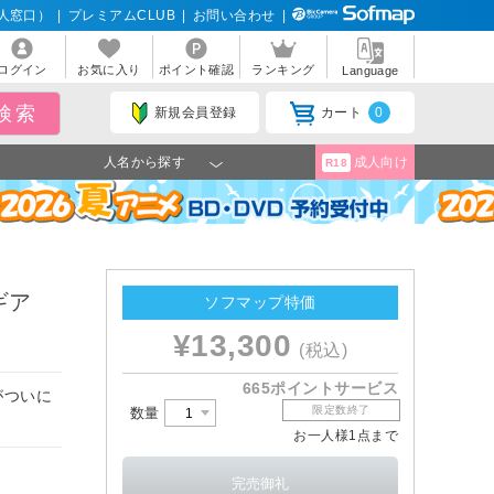
人窓口）
|
プレミアムCLUB
|
お問い合わせ
|
ログイン
お気に入り
ポイント確認
ランキング
Language
新規会員登録
カート
0
人名から探す
成人向け
R18
ギア
ソフマップ特価
¥13,300
(税込)
665ポイントサービス
がついに
限定数終了
数量
お一人様1点まで