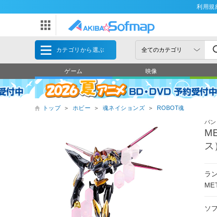
利用規
カテゴリから選ぶ
ゲーム
映像
トップ
＞
ホビー
＞
魂ネイションズ
＞
ROBOT魂
バン
M
ス
ラ
ME
ソ