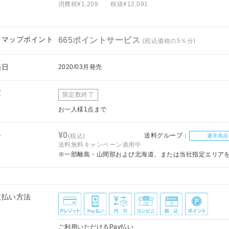
消費税¥1,209
税抜¥12,091
フマップポイント
665ポイントサービス
(税込価格の5％分)
売日
2020/03月発売
庫
限定数終了
お一人様1点まで
料
¥0
送料グループ：
(税込)
通常商品
送料無料キャンペーン適用中
※一部離島・山間部および北海道、または当社指定エリア
支払い方法
ご利用いただけるPay払い