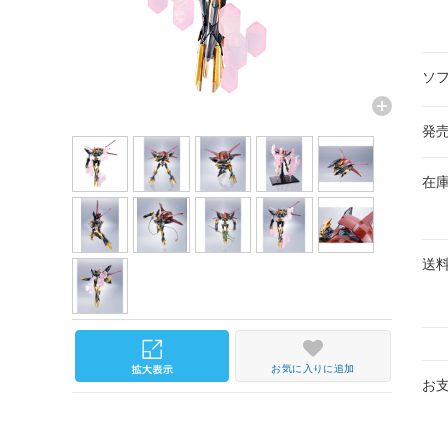
ソ
発
在
送
お気に入りに追加
お