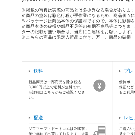
※掲載の写真は実際の商品とは多少異なる場合がありま
※商品の塗装は彩色行程が手作業になるため、商品個々
※パッケージは商品本体の保護材ですので、本体に影響
※商品本体の破損や部品不足等の初期不良品等につきま
ターの記載が無い場合は、当店にご連絡をお願いします
※こちらの商品は限定入荷品に付き、万一、商品の破損
送料
プレ
新品商品は一部商品を除き税込
優待ポイ
3,300円以上で送料が無料です。
保証など
※詳細はこちらからご確認くださ
もご利用
い。
配送
レビ
ソフマップ・ドットコムは24時間、
ご購入い
年中無休で出荷しております。大型
見をご投