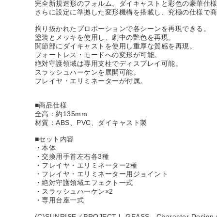
完全新規造形のフォルム。ダイキャストと彩色の豪華仕
さらに設定に準拠した変形機構を搭載し、究極の仕様で
拘り抜かれたプロポーションで各シーンを再現できる。
塗装とメッキを使用し、劇中の艷色を再現。
関節部にダイキャストを使用し重厚な質感を再現。
フォートレス・モードへの変形が可能。
絶対守護領域は専用支柱でディスプレイ可能。
スラッシュハーケンを展開可能。
フレイヤ・エリミネーターが付属。
■商品仕様
全高：約135mm
材質：ABS、PVC、ダイキャスト製
■セット内容
・本体
・交換用手首左右各3種
・フレイヤ・エリミネーター2種
・フレイヤ・エリミネーター用ジョイント
・絶対守護領域エフェクト一式
・スラッシュハーケン×2
・専用台座一式
(C)SUNRISE／PROJECT L-GEASS Character Design