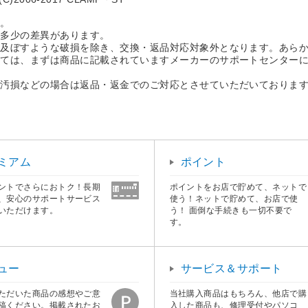
す。
に多少の差異があります。
を及ぼすような破損を除き、交換・返品対応対象外となります。あら
しては、まずは商品に記載されていますメーカーのサポートセンター
。
・汚損などの場合は返品・返金でのご対応とさせていただいておりま
ミアム
ポイント
ントでさらにおトク！長期
ポイントをお店で貯めて、ネットで
、安心のサポートサービス
使う！ネットで貯めて、お店で使
いただけます。
う！ 面倒な手続きも一切不要で
す。
ュー
サービス＆サポート
ただいた商品の感想やご意
当社購入商品はもちろん、他店で購
稿ください。掲載されたお
入した商品も、修理受付やパソコ