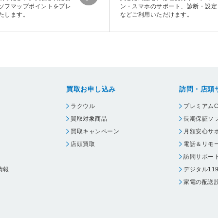
ソフマップポイントをプレ
ン・スマホのサポート、診断・設定
たします。
などご利用いただけます。
買取お申し込み
訪問・店頭
ラクウル
プレミアムC
買取対象商品
長期保証ソ
買取キャンペーン
月額安心サ
店頭買取
電話＆リモ
訪問サポー
情報
デジタル11
家電の配送