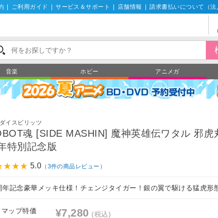
約
|
ご利用ガイド
|
サービス＆サポート
|
店舗情報
|
請求書払いについて（法
音楽
ホビー
アニメガ
ダイスピリッツ
OBOT魂 [SIDE MASHIN] 魔神英雄伝ワタル 邪虎丸
年特別記念版
5.0
（3件の商品レビュー）
0周年記念豪華メッキ仕様！チェンジタイガー！銀の翼で駆ける猛虎形
フマップ特価
¥7,280
(税込)