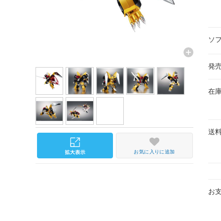
ソ
発
在
送
お気に入りに追加
お