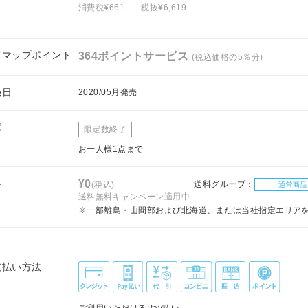
消費税¥661
税抜¥6,619
フマップポイント
364ポイントサービス
(税込価格の5％分)
売日
2020/05月発売
庫
限定数終了
お一人様1点まで
料
¥0
送料グループ：
(税込)
通常商品
送料無料キャンペーン適用中
※一部離島・山間部および北海道、または当社指定エリア
支払い方法