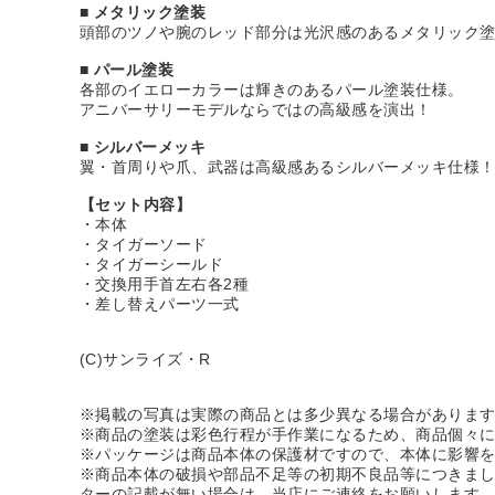
■ メタリック塗装
頭部のツノや腕のレッド部分は光沢感のあるメタリック
■ パール塗装
各部のイエローカラーは輝きのあるパール塗装仕様。
アニバーサリーモデルならではの高級感を演出！
■ シルバーメッキ
翼・首周りや爪、武器は高級感あるシルバーメッキ仕様
【セット内容】
・本体
・タイガーソード
・タイガーシールド
・交換用手首左右各2種
・差し替えパーツ一式
(C)サンライズ・R
※掲載の写真は実際の商品とは多少異なる場合がありま
※商品の塗装は彩色行程が手作業になるため、商品個々
※パッケージは商品本体の保護材ですので、本体に影響
※商品本体の破損や部品不足等の初期不良品等につきま
ターの記載が無い場合は、当店にご連絡をお願いします