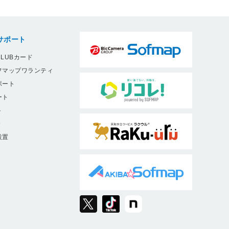
サポート
LUBカード
フマップワランティ
ポート
ート
ト
9
設置