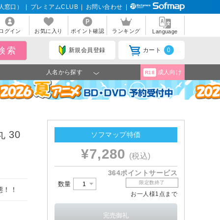
人窓口）
|
プレミアムCLUB
|
お問い合わせ
|
ログイン
お気に入り
ポイント確認
ランキング
Language
新規会員登録
カート
0
人名から探す
成人向け
R18
 30
ソフマップ特価
¥7,280
(税込)
364ポイントサービス
限定数終了
数量
態！！
お一人様1点まで