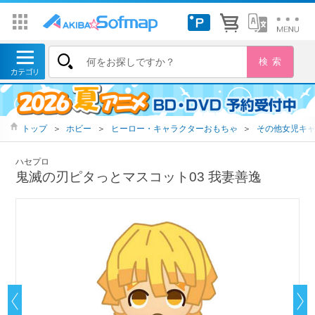
トップ
＞
ホビー
＞
ヒーロー・キャラクターおもちゃ
＞
その他女児キ
ハセプロ
鬼滅の刃ピタっとマスコット03 我妻善逸