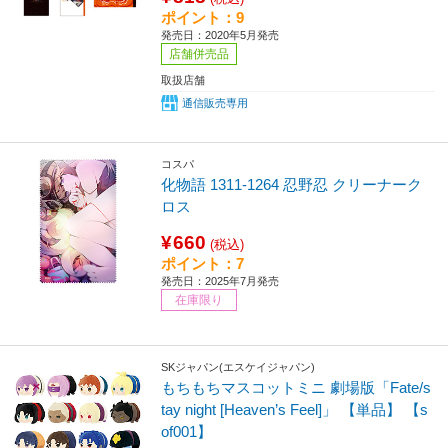
ポイント：9
発売日：2020年5月発売
店舗併売品
取扱店舗
通信販売専用
コスパ
化物語 1311-1264 忍野忍 クリーナーク
ロス
¥660
(税込)
ポイント：7
発売日：2025年7月発売
在庫限り
SKジャパン(エスケイジャパン)
もちもちマスコットミニ 劇場版「Fate/s
tay night [Heaven’s Feel]」 【単品】 【s
of001】