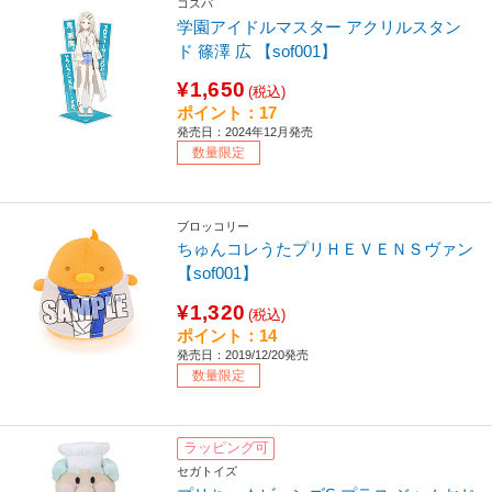
コスパ
学園アイドルマスター アクリルスタン
ド 篠澤 広 【sof001】
¥1,650
(税込)
ポイント：17
発売日：2024年12月発売
数量限定
ブロッコリー
ちゅんコレうたプリＨＥＶＥＮＳヴァン
【sof001】
¥1,320
(税込)
ポイント：14
発売日：2019/12/20発売
数量限定
ラッピング可
セガトイズ