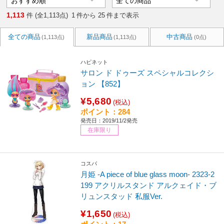
1,113
件 (全1,113点)
1
件から
25
件まで表示
全ての商品
新品商品
中古商品
(1,113点)
(1,113点)
(0点)
ハピネット
サロン ド ドゥーズ スペシャルコレクシ
ョン 【852】
¥5,680
(税込)
ポイント：284
発売日：2019/11/2発売
在庫限り
コスパ
月姫 -A piece of blue glass moon- 2323-2
199 アクリルスタンド アルクェイド・ブ
リュンスタッド 私服Ver.
¥1,650
(税込)