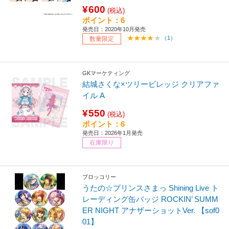
¥600
(税込)
ポイント：6
発売日：2020年10月発売
（1）
数量限定
GKマーケティング
結城さくな×ツリービレッジ クリアファ
イル A
¥550
(税込)
ポイント：6
発売日：2026年1月発売
在庫限り
ブロッコリー
うたの☆プリンスさまっ Shining Live ト
レーディング缶バッジ ROCKIN’ SUMM
ER NIGHT アナザーショットVer. 【sof0
01】