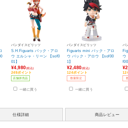
バンダイスピリッツ
バンダイスピリッツ
バ
ロ
S.H.Figuarts バック・アロ
Figuarts mini バック・アロ
Fi
0
ウ エルシャ・リーン 【sof0
ウ バック・アロウ 【sof00
ウ
01】
1】
f0
¥4,980
¥2,480
¥2
(税込)
(税込)
249ポイント
124ポイント
1
店舗併売品
数量限定
一緒に買う
一緒に買う
仕様詳細
商品レビュー