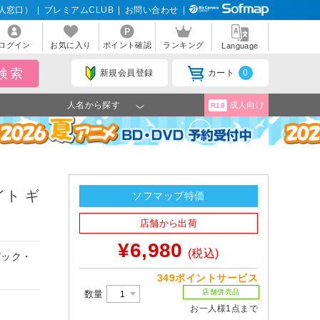
人窓口）
|
プレミアムCLUB
|
お問い合わせ
|
ログイン
お気に入り
ポイント確認
ランキング
Language
新規会員登録
カート
0
人名から探す
成人向け
R18
イト ギ
ソフマップ特価
店舗から出荷
¥6,980
(税込)
バック・
349ポイントサービス
店舗併売品
数量
お一人様1点まで