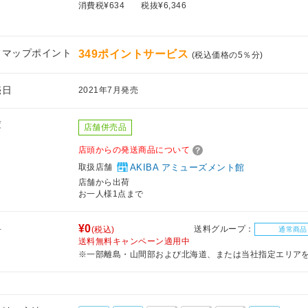
消費税¥634
税抜¥6,346
フマップポイント
349ポイントサービス
(税込価格の5％分)
売日
2021年7月発売
庫
店舗併売品
店頭からの発送商品について
取扱店舗
AKIBA アミューズメント館
店舗から出荷
お一人様1点まで
料
¥0
送料グループ：
(税込)
通常商品
送料無料キャンペーン適用中
※一部離島・山間部および北海道、または当社指定エリア