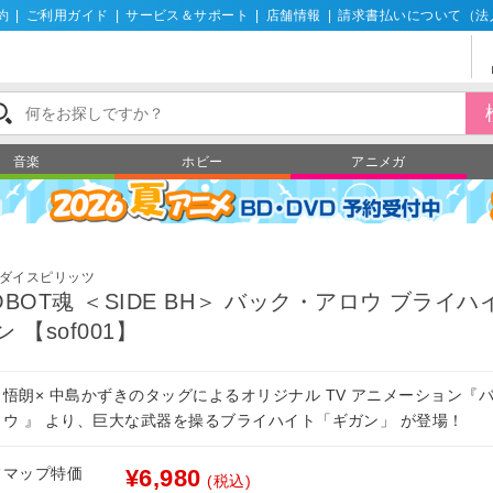
約
|
ご利用ガイド
|
サービス＆サポート
|
店舗情報
|
請求書払いについて（法
音楽
ホビー
アニメガ
ダイスピリッツ
OBOT魂 ＜SIDE BH＞ バック・アロウ ブライハ
ン 【sof001】
口悟朗× 中島かずきのタッグによるオリジナル TV アニメーション『
ロウ 』 より、巨大な武器を操るブライハイト「ギガン」 が登場！
フマップ特価
¥6,980
(税込)