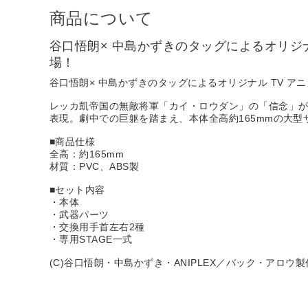
商品について
谷口悟朗× 中島かずきのタッグによるオリジナ
場！
谷口悟朗× 中島かずきのタッグによるオリジナル TV ア
レッカ凱帝国の無敵将軍「カイ・ロウダン」の「信念」
表現。劇中での巨躯を踏まえ、本体全高約165mmの大型
■商品仕様
全高：約165mm
材質：PVC、ABS製
■セット内容
・本体
・武器パーツ
・交換用手首左右2種
・専用STAGE一式
(C)谷口悟朗・中島かずき・ANIPLEX／バック・アロウ