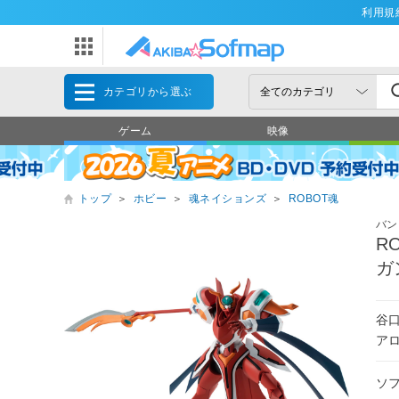
利用規
カテゴリから選ぶ
ゲーム
映像
トップ
＞
ホビー
＞
魂ネイションズ
＞
ROBOT魂
バン
R
ガ
谷
ア
ソ