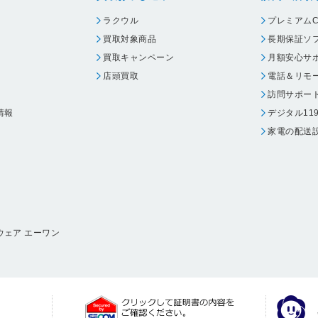
ラクウル
プレミアムC
買取対象商品
長期保証ソ
買取キャンペーン
月額安心サ
店頭買取
電話＆リモ
訪問サポー
情報
デジタル11
家電の配送
ウェア エーワン