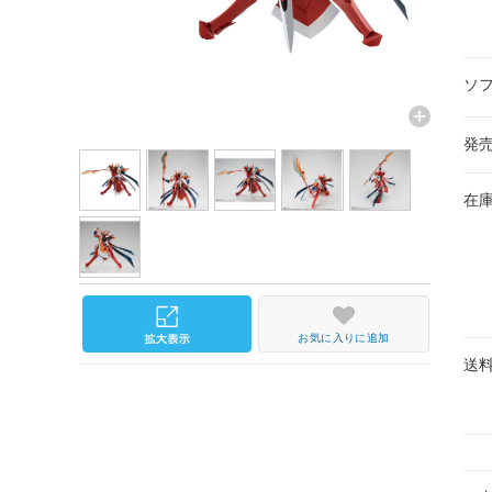
ソ
発
在
お気に入りに追加
送