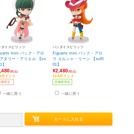
ンダイスピリッツ
バンダイスピリッツ
guarts mini バック・アロ
Figuarts mini バック・アロ
 アタリー・アリエル 【so
ウ エルシャ・リーン 【sof0
01】
01】
,480
¥2,480
(税込)
(税込)
24ポイント
124ポイント
数量限定
店舗併売品
一緒に買う
一緒に買う