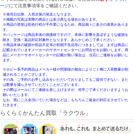
ージ
にて注意事項等をご確認ください。
※発売日以降、入荷次第の発送となります。
※掲載の写真は実際の商品とは多少異なる場合があります。
※商品の塗装は彩色行程が手作業になるため、商品個々に多少の差異がありま
す。
※パッケージは商品本体の保護材ですので、本体に影響を及ぼすような破損を
除き、交換・返品対応対象外となります。あらかじめご了承ください。
※商品本体の破損や部品不足等の初期不良品等につきましては、まずは商品に
記載されていますメーカーのサポートセンターにお問合せをお願いします。商
品にメーカーサポートセンターの記載が無い場合は、当店にご連絡をお願いし
ます。
※ホビー系予約商品はメーカー様や問屋様の都合によりごく稀に入荷数量が削
減されることがございます。
その為、ご予約のお申し込みをいただいておりましてもご提供できない、また
は数量を減らさせていただくことがございます。
その際はメールにてご連絡を差し上げますが、何卒ご了承くださいますようお
願いいたします。
なお、既にご入金頂いていた場合などは、もちろんご返金の対応をさせていた
だきます。
らくらくかんたん買取「ラクウル」