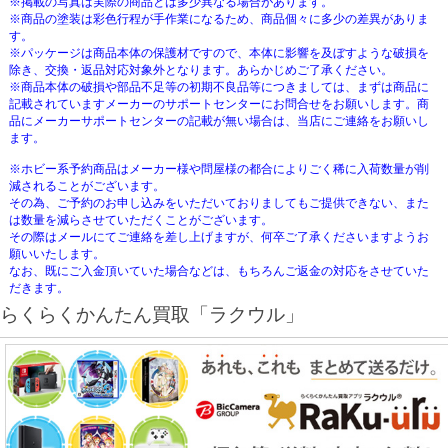
※掲載の写真は実際の商品とは多少異なる場合があります。
※商品の塗装は彩色行程が手作業になるため、商品個々に多少の差異がありま
す。
※パッケージは商品本体の保護材ですので、本体に影響を及ぼすような破損を
除き、交換・返品対応対象外となります。あらかじめご了承ください。
※商品本体の破損や部品不足等の初期不良品等につきましては、まずは商品に
記載されていますメーカーのサポートセンターにお問合せをお願いします。商
品にメーカーサポートセンターの記載が無い場合は、当店にご連絡をお願いし
ます。
※ホビー系予約商品はメーカー様や問屋様の都合によりごく稀に入荷数量が削
減されることがございます。
その為、ご予約のお申し込みをいただいておりましてもご提供できない、また
は数量を減らさせていただくことがございます。
その際はメールにてご連絡を差し上げますが、何卒ご了承くださいますようお
願いいたします。
なお、既にご入金頂いていた場合などは、もちろんご返金の対応をさせていた
だきます。
らくらくかんたん買取「ラクウル」