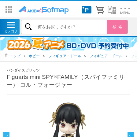
トップ
＞
ホビー
＞
フィギュア・ドール
＞
フィギュア・ドール
＞
フ
バンダイスピリッツ
Figuarts mini SPY×FAMILY（スパイファミリ
ー） ヨル・フォージャー