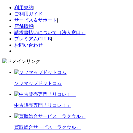
利用規約
|
ご利用ガイド
|
サービス＆サポート
|
店舗情報
|
請求書払いについて（法人窓口）
|
プレミアムCLUB
|
お問い合わせ
|
ソフマップドットコム
中古販売専門「リコレ！」
買取総合サービス「ラクウル」