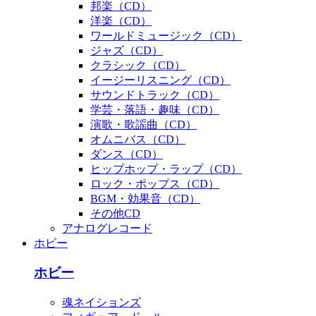
邦楽（CD）
洋楽（CD）
ワールドミュージック（CD）
ジャズ（CD）
クラシック（CD）
イージーリスニング（CD）
サウンドトラック（CD）
学芸・落語・趣味（CD）
演歌・歌謡曲（CD）
オムニバス（CD）
ダンス（CD）
ヒップホップ・ラップ（CD）
ロック・ポップス（CD）
BGM・効果音（CD）
その他CD
アナログレコード
ホビー
ホビー
魂ネイションズ