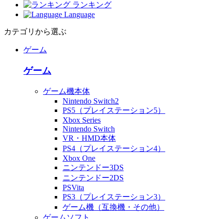
ランキング
Language
カテゴリから選ぶ
ゲーム
ゲーム
ゲーム機本体
Nintendo Switch2
PS5（プレイステーション5）
Xbox Series
Nintendo Switch
VR・HMD本体
PS4（プレイステーション4）
Xbox One
ニンテンドー3DS
ニンテンドー2DS
PSVita
PS3（プレイステーション3）
ゲーム機（互換機・その他）
ゲームソフト