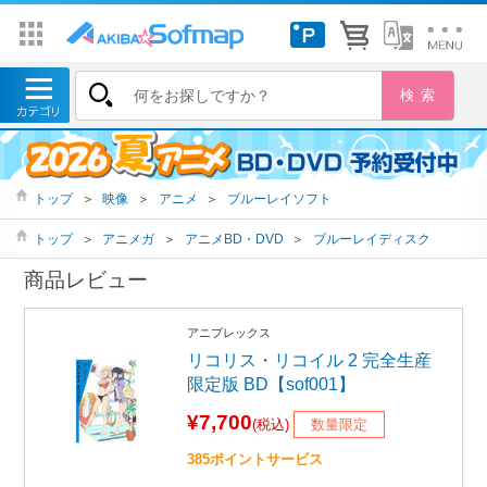
トップ
＞
映像
＞
アニメ
＞
ブルーレイソフト
トップ
＞
アニメガ
＞
アニメBD・DVD
＞
ブルーレイディスク
商品レビュー
アニプレックス
リコリス・リコイル 2 完全生産
限定版 BD【sof001】
¥7,700
(税込)
数量限定
385ポイントサービス